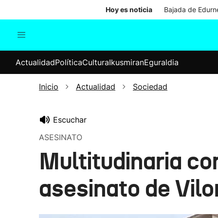
Hoy es noticia
Bajada de Edurne
Actualidad
Política
Cul
Actualidad
Política
Cultura
Ikusmiran
Eguraldia
Sociedad
Elecciones
Economía
Inicio
Actualidad
Sociedad
Internacional
Escuchar
ASESINATO
Multitudinaria c
asesinato de Vilo