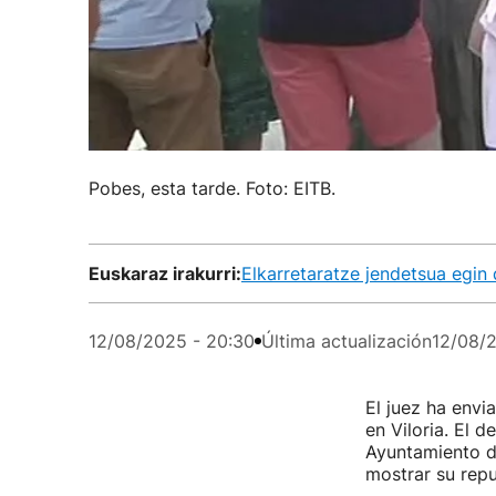
Pobes, esta tarde. Foto: EITB.
Euskaraz irakurri:
Elkarretaratze jendetsua egin 
12/08/2025 - 20:30
Última actualización
12/08/
El juez ha envi
en Viloria. El d
Ayuntamiento d
mostrar su repu