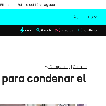
|
 Elkano
Eclipse del 12 de agosto
ES
dia
Klisk
Para ti
Directos
Lo último
Klisk
Directos
Para ti
Compartir
Guardar
 para condenar el
Lo último