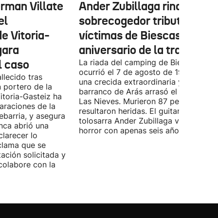
erman Villate
Ander Zubillaga rinde un
el
sobrecogedor tributo a las
e Vitoria-
víctimas de Biescas en el 
gara
aniversario de la tragedia
l caso
La riada del camping de Biescas
ocurrió el 7 de agosto de 1996, cuan
allecido tras
una crecida extraordinaria y súbita de
n portero de la
barranco de Arás arrasó el camping
itoria-Gasteiz ha
Las Nieves. Murieron 87 personas y 1
araciones de la
resultaron heridas. El guitarrista
ebarria, y asegura
tolosarra Ander Zubillaga vivió aquel
nca abrió una
horror con apenas seis años de edad.
clarecer lo
clama que se
ación solicitada y
colabore con la