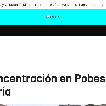
|
 y Celedón Txiki, en directo
500 aniversario del desembarco de
tura
Ikusmiran
Egural
Salud
Tecnología
oncentración en Pobes
ria