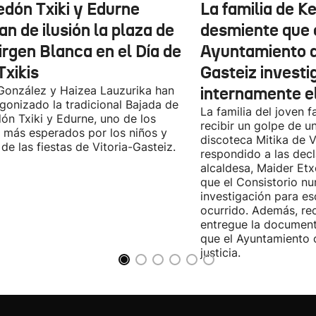
edón Txiki y Edurne
La familia de K
an de ilusión la plaza de
desmiente que 
irgen Blanca en el Día de
Ayuntamiento d
Txikis
Gasteiz investi
González y Haizea Lauzurika han
internamente e
gonizado la tradicional Bajada de
La familia del joven f
ón Txiki y Edurne, uno de los
recibir un golpe de u
 más esperados por los niños y
discoteca Mitika de V
 de las fiestas de Vitoria-Gasteiz.
respondido a las decl
alcaldesa, Maider Etx
que el Consistorio nu
investigación para es
ocurrido. Además, re
entregue la document
que el Ayuntamiento 
justicia.