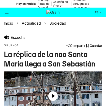
Celedón en
|
|
Hoy es noticia
Pirata de
portuguesas
Vitoria-
Donostia
en las playas
Gasteiz
ES
Inicio
Actualidad
Sociedad
Actualidad
Buscador
Política
Escuchar
GIPUZKOA
Compartir
Guardar
Cultura
La réplica de la nao Santa
María llega a San Sebastián
Ikusmiran
Eguraldia