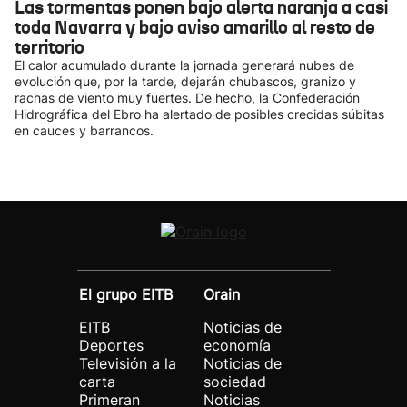
Las tormentas ponen bajo alerta naranja a casi
toda Navarra y bajo aviso amarillo al resto de
territorio
El calor acumulado durante la jornada generará nubes de
evolución que, por la tarde, dejarán chubascos, granizo y
rachas de viento muy fuertes. De hecho, la Confederación
Hidrográfica del Ebro ha alertado de posibles crecidas súbitas
en cauces y barrancos.
El grupo EITB
Orain
EITB
Noticias de
Deportes
economía
Televisión a la
Noticias de
carta
sociedad
Primeran
Noticias