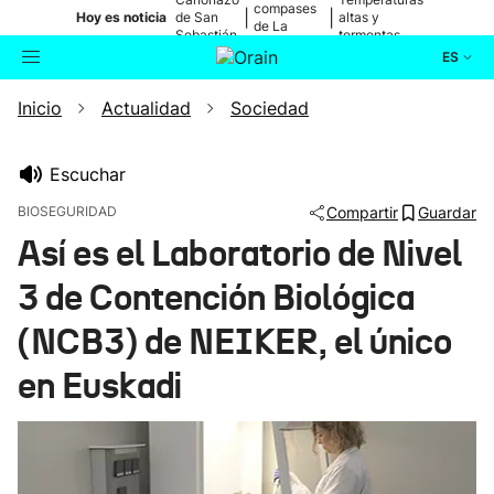
compases
|
|
Hoy es noticia
de San
altas y
de La
Sebastián
tormentas
Blanca
ES
Inicio
Actualidad
Sociedad
Actualidad
Buscador
Política
Escuchar
BIOSEGURIDAD
Compartir
Guardar
Cultura
Así es el Laboratorio de Nivel
3 de Contención Biológica
Ikusmiran
(NCB3) de NEIKER, el único
Eguraldia
en Euskadi