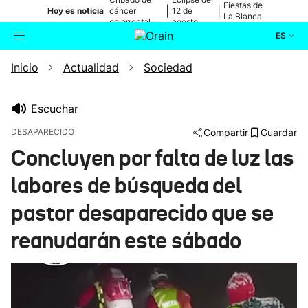
Fiestas de
|
|
Hoy es noticia
cáncer
12 de
La Blanca
colorrectal
agosto
ES
Inicio
Actualidad
Sociedad
Actualidad
Buscador
Política
Escuchar
DESAPARECIDO
Compartir
Guardar
Cultura
Concluyen por falta de luz las
labores de búsqueda del
Ikusmiran
pastor desaparecido que se
Eguraldia
reanudarán este sábado