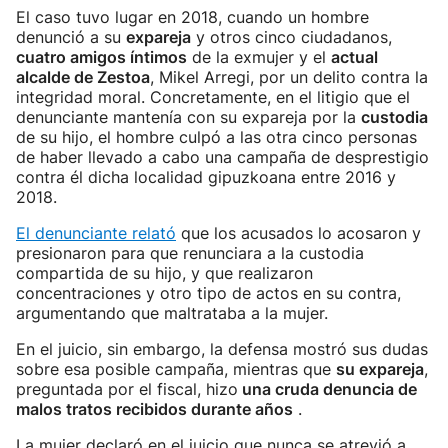
El caso tuvo lugar en 2018, cuando un hombre
denunció a su
expareja
y otros cinco ciudadanos,
cuatro amigos íntimos
de la exmujer y el
actual
alcalde de Zestoa
, Mikel Arregi, por un delito contra la
integridad moral. Concretamente, en el litigio que el
denunciante mantenía con su expareja por la
custodia
de su hijo, el hombre culpó a las otra cinco personas
de haber llevado a cabo una campaña de desprestigio
contra él dicha localidad gipuzkoana entre 2016 y
2018.
El denunciante relató
que los acusados lo acosaron y
presionaron para que renunciara a la custodia
compartida de su hijo, y que realizaron
concentraciones y otro tipo de actos en su contra,
argumentando que maltrataba a la mujer.
En el juicio, sin embargo, la defensa mostró sus dudas
sobre esa posible campaña, mientras que
su expareja
,
preguntada por el fiscal, hizo
una cruda denuncia de
malos tratos recibidos durante años
.
La mujer declaró en el juicio que nunca se atrevió a