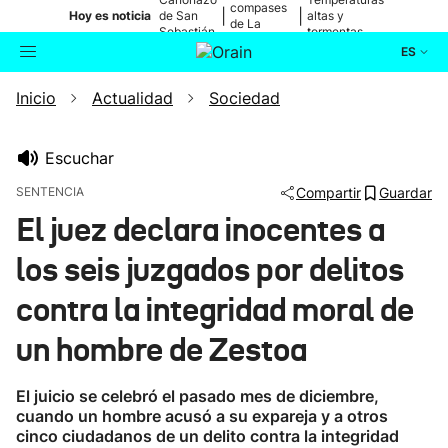
compases
|
|
Hoy es noticia
de San
altas y
de La
Sebastián
tormentas
Blanca
ES
Inicio
Actualidad
Sociedad
Actualidad
Buscador
Política
Escuchar
SENTENCIA
Compartir
Guardar
Cultura
El juez declara inocentes a
los seis juzgados por delitos
Ikusmiran
contra la integridad moral de
Eguraldia
un hombre de Zestoa
El juicio se celebró el pasado mes de diciembre,
cuando un hombre acusó a su expareja y a otros
cinco ciudadanos de un delito contra la integridad