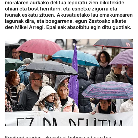
moralaren aurkako delitua leporatu zien bikotekide
ohiari eta bost herritarri, eta espetxe zigorra eta
isunak eskatu zituen. Akusatuetako lau emakumearen
lagunak dira, eta bosgarrena, egun Zestoako alkate
den Mikel Arregi. Epaileak absolbitu egin ditu guztiak.
Epaitegi atarian, akusatuei babesa adierazten.