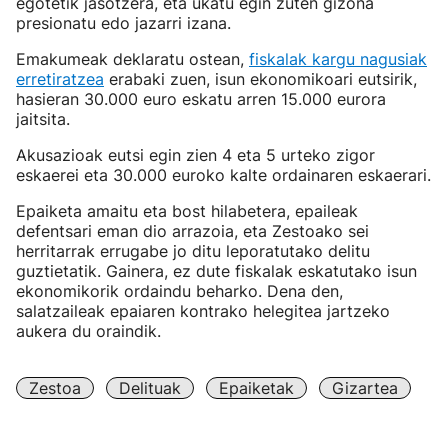
egotetik jasotzera, eta ukatu egin zuten gizona
presionatu edo jazarri izana.
Emakumeak deklaratu ostean,
fiskalak kargu nagusiak
erretiratzea
erabaki zuen, isun ekonomikoari eutsirik,
hasieran 30.000 euro eskatu arren 15.000 eurora
jaitsita.
Akusazioak eutsi egin zien 4 eta 5 urteko zigor
eskaerei eta 30.000 euroko kalte ordainaren eskaerari.
Epaiketa amaitu eta bost hilabetera, epaileak
defentsari eman dio arrazoia, eta Zestoako sei
herritarrak errugabe jo ditu leporatutako delitu
guztietatik. Gainera, ez dute fiskalak eskatutako isun
ekonomikorik ordaindu beharko. Dena den,
salatzaileak epaiaren kontrako helegitea jartzeko
aukera du oraindik.
Zestoa
Delituak
Epaiketak
Gizartea