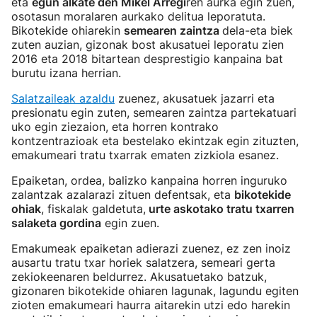
eta
egun alkate den Mikel Arregi
ren aurka egin zuen,
osotasun moralaren aurkako delitua leporatuta.
Bikotekide ohiarekin
semearen zaintza
dela-eta biek
zuten auzian, gizonak bost akusatuei leporatu zien
2016 eta 2018 bitartean desprestigio kanpaina bat
burutu izana herrian.
Salatzaileak azaldu
zuenez, akusatuek jazarri eta
presionatu
egin zuten, semearen zaintza partekatuari
uko egin ziezaion, eta horren kontrako
kontzentrazioak eta bestelako ekintzak
egin zituzten,
emakumeari tratu txarrak ematen zizkiola esanez.
Epaiketan, ordea, balizko kanpaina horren inguruko
zalantzak azalarazi zituen defentsak, eta
bikotekide
ohiak
, fiskalak galdetuta,
urte askotako tratu txarren
salaketa gordina
egin zuen.
Emakumeak epaiketan adierazi zuenez, ez zen inoiz
ausartu tratu txar horiek salatzera, semeari gerta
zekiokeenaren beldurrez. Akusatuetako batzuk,
gizonaren bikotekide ohiaren lagunak, lagundu egiten
zioten emakumeari haurra aitarekin utzi edo harekin