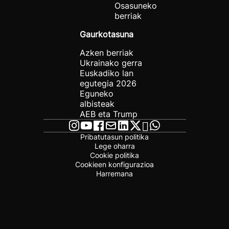
Osasuneko
berriak
Gaurkotasuna
Azken berriak
Ukrainako gerra
Euskadiko lan
egutegia 2026
Eguneko
albisteak
AEB eta Trump
Pribatutasun politika
Lege oharra
Cookie politika
Cookieen konfigurazioa
Harremana