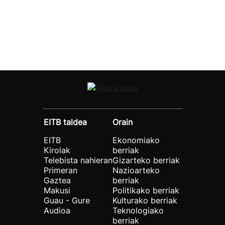
EITB taldea
Orain
EITB
Ekonomiako
Kirolak
berriak
Telebista nahieran
Gizarteko berriak
Primeran
Nazioarteko
Gaztea
berriak
Makusi
Politikako berriak
Guau - Gure
Kulturako berriak
Audioa
Teknologiako
berriak