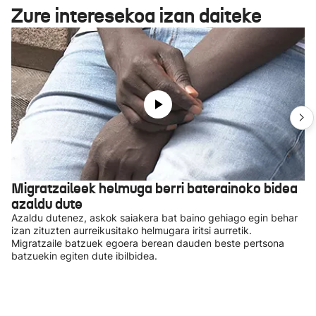
Zure interesekoa izan daiteke
Migratzaileek helmuga berri baterainoko bidea
azaldu dute
Azaldu dutenez, askok saiakera bat baino gehiago egin behar
izan zituzten aurreikusitako helmugara iritsi aurretik.
Migratzaile batzuek egoera berean dauden beste pertsona
batzuekin egiten dute ibilbidea.