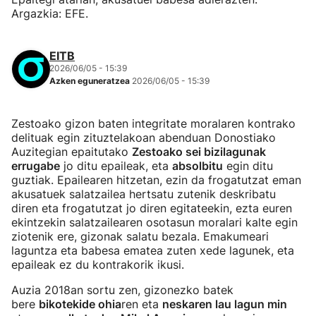
Argazkia: EFE.
EITB
2026/06/05 - 15:39
Azken eguneratzea
2026/06/05 - 15:39
Zestoako gizon baten integritate moralaren kontrako
delituak egin zituztelakoan abenduan Donostiako
Auzitegian epaitutako
Zestoako sei bizilagunak
errugabe
jo ditu epaileak, eta
absolbitu
egin ditu
guztiak. Epailearen hitzetan, ezin da frogatutzat eman
akusatuek salatzailea hertsatu zutenik deskribatu
diren eta frogatutzat jo diren egitateekin, ezta euren
ekintzekin salatzailearen osotasun moralari kalte egin
ziotenik ere, gizonak salatu bezala. Emakumeari
laguntza eta babesa ematea zuten xede lagunek, eta
epaileak ez du kontrakorik ikusi.
Auzia 2018an sortu zen, gizonezko batek
bere
bikotekide ohia
ren eta
neskaren lau lagun min