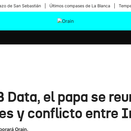
|
|
zo de San Sebastián
Últimos compases de La Blanca
Temper
tura
Ikusmiran
Egural
Salud
Tecnología
B Data, el papa se reu
s y conflicto entre I
borará Orain.