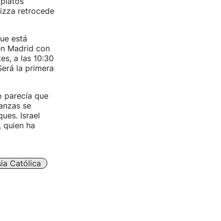
platos
pizza retrocede
que está
en Madrid con
es, a las 10:30
Será la primera
o parecía que
anzas se
ues. Israel
, quien ha
sia Católica