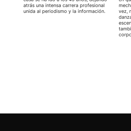
atrás una intensa carrera profesional
mecha
unida al periodismo y la información.
vez, 
danza
escen
tambi
corpo