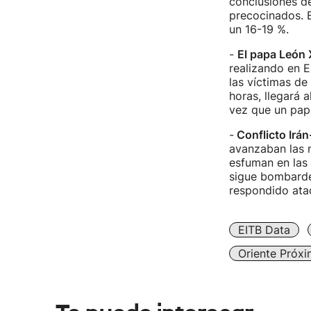
conclusiones d
precocinados. E
un 16-19 %.
-
El papa León 
realizando en 
las víctimas de
horas, llegará 
vez que un pap
-
Conflicto Irán-
avanzaban las n
esfuman en las 
sigue bombardea
respondido atac
EITB Data
Oriente Próx