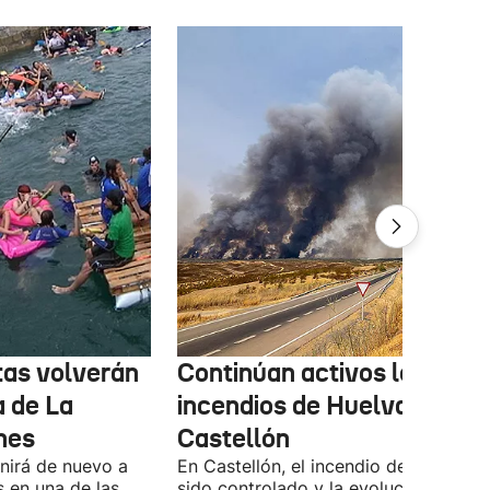
tas volverán
Continúan activos los
a de La
incendios de Huelva y
nes
Castellón
unirá de nuevo a
En Castellón, el incendio de Culla ya 
s en una de las
sido controlado y la evolución del