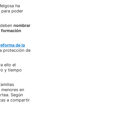
Melgosa ha
para poder
s deben
nombrar
n formación
reforma de la
la protección de
a ello el
vo y tiempo
familias
e menores en
rtea. Según
icas a compartir