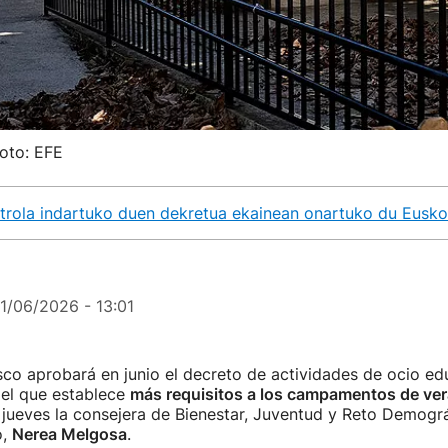
Foto: EFE
rola indartuko duen dekretua ekainean onartuko du Eusko 
11/06/2026 - 13:01
co aprobará en junio el decreto de actividades de ocio ed
 el que establece
más requisitos a los campamentos de ve
jueves la consejera de Bienestar, Juventud y Reto Demográ
o,
Nerea Melgosa
.