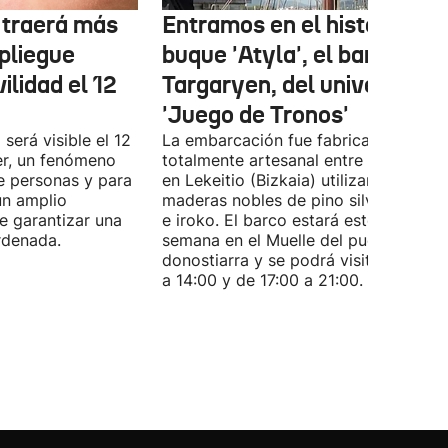
r traerá más
Entramos en el histórico
pliegue
buque 'Atyla', el barco
ilidad el 12
Targaryen, del universo de
'Juego de Tronos'
 será visible el 12
La embarcación fue fabricada de for
er, un fenómeno
totalmente artesanal entre 1980 y 19
e personas y para
en Lekeitio (Bizkaia) utilizando
un amplio
maderas nobles de pino silvestre, rob
de garantizar una
e iroko. El barco estará este fin de
rdenada.
semana en el Muelle del puerto
donostiarra y se podrá visitar de 11:0
a 14:00 y de 17:00 a 21:00.