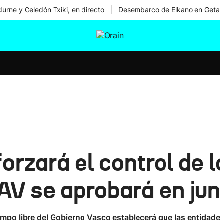
|
urne y Celedón Txiki, en directo
Desembarco de Elkano en Geta
tura
Ikusmiran
Egural
Salud
Tecnología
eforzará el control d
AV se aprobará en jun
tiempo libre del Gobierno Vasco establecerá que las entid