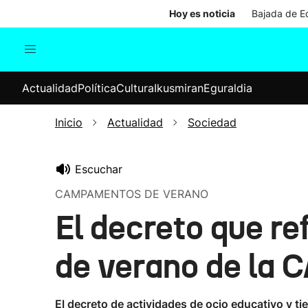
Hoy es noticia
Bajada de Ed
Actualidad
Política
Cul
Actualidad
Política
Cultura
Ikusmiran
Eguraldia
Sociedad
Elecciones
Economía
Inicio
Actualidad
Sociedad
Internacional
Escuchar
CAMPAMENTOS DE VERANO
El decreto que r
de verano de la C
El decreto de actividades de ocio educativo y 