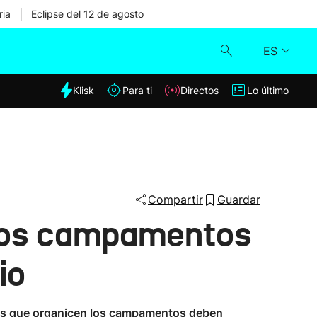
|
ria
Eclipse del 12 de agosto
ES
dia
Klisk
Para ti
Directos
Lo último
Klisk
Directos
Para ti
Compartir
Guardar
e los campamentos
Lo último
io
ades que organicen los campamentos deben