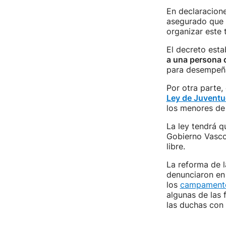
En declaracion
asegurado que 
organizar este 
El decreto est
a una persona d
para desempeña
Por otra parte,
Ley de Juvent
los menores de 
La ley tendrá q
Gobierno Vasco
libre.
La reforma de 
denunciaron en 
los
campamento
algunas de las 
las duchas con 