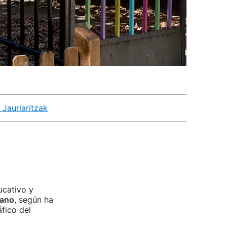
Jaurlaritzak
ucativo y
rano
, según ha
fico del