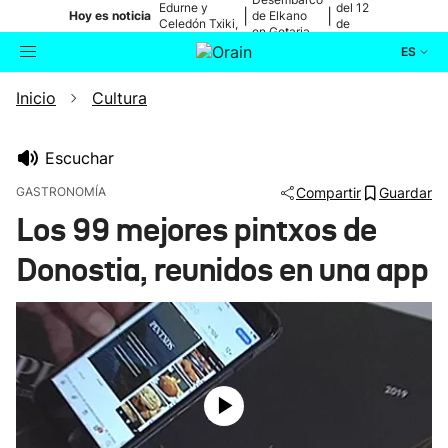
Edurne y
del 12
|
|
Hoy es noticia
de Elkano
Celedón Txiki,
de
en Getaria
en directo
agosto
ES
Inicio
Cultura
Actualidad
Buscador
Política
Escuchar
GASTRONOMÍA
Compartir
Guardar
Cultura
Los 99 mejores pintxos de
Donostia, reunidos en una app
Ikusmiran
Eguraldia