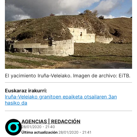
El yacimiento Iruña-Veleiako. Imagen de archivo: EiTB.
Euskaraz irakurri:
Iruña-Veleiako granitoen epaiketa otsailaren 3an
hasiko da
AGENCIAS | REDACCIÓN
28/01/2020 - 21:40
Última actualización
28/01/2020 - 21:41