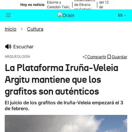
Edurne y
del 12
|
|
Hoy es noticia
de Elkano
Celedón Txiki,
de
en Getaria
en directo
agosto
ES
Inicio
Cultura
Actualidad
Buscador
Política
Escuchar
ARQUEOLOGÍA
Compartir
Guardar
Cultura
La Plataforma Iruña-Veleia
Argitu mantiene que los
Ikusmiran
grafitos son auténticos
Eguraldia
El juicio de los grafitos de Iruña-Veleia empezará el 3
de febrero.