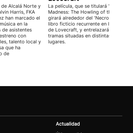
 de Alcalá Norte y
La película, que se titulará 'Ages of
lvin Harris, FKA
Madness: The Howling of the Jinn',
ez han marcado el
girará alrededor del 'Necronomicón', 
 música en la
libro ficticio recurrente en los relatos
s de asistentes
de Lovecraft, y entrelazará varias
 estreno con
tramas situadas en distintas épocas y
es, talento local y
lugares.
sa que ha
o de
Actualidad