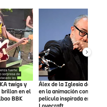
FKA twigs y
Álex de la Iglesia debutará
brillan en el
en la animación con una
ilbao BBK
película inspirada en
Lovecraft