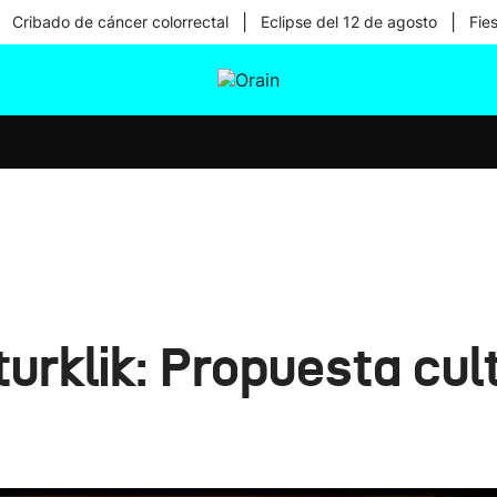
|
|
Cribado de cáncer colorrectal
Eclipse del 12 de agosto
Fie
tura
Ikusmiran
Egural
Salud
Tecnología
urklik: Propuesta cul