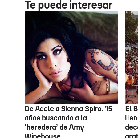
Te puede interesar
De Adele a Sienna Spiro: 15
El B
años buscando a la
lle
‘heredera’ de Amy
dec
Winehouse
gra