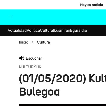
Hoy es noticia
Actualidad
Política
Cul
Actualidad
Política
Cultura
Ikusmiran
Eguraldia
Sociedad
Elecciones
Economía
Inicio
Cultura
Internacional
Escuchar
KULTURKLIK
(01/05/2020) Kult
Bulegoa