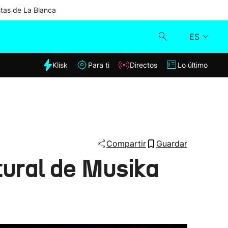
stas de La Blanca
ES
dia
Klisk
Para ti
Directos
Lo último
Klisk
Directos
Para ti
Compartir
Guardar
tural de Musika
Lo último