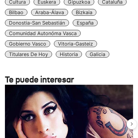
Cultura
Euskera
Gipuzkoa
Cataluña
Bilbao
Araba-Álava
Bizkaia
Donostia-San Sebastián
España
Comunidad Autonóma Vasca
Gobierno Vasco
Vitoria-Gasteiz
Titulares De Hoy
Historia
Galicia
Te puede interesar