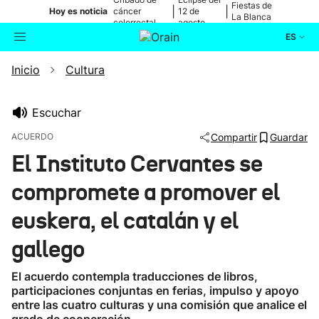
Fiestas de
|
|
Hoy es noticia
cáncer
12 de
La Blanca
colorrectal
agosto
ES
Inicio
Cultura
Actualidad
Buscador
Política
Escuchar
ACUERDO
Compartir
Guardar
Cultura
El Instituto Cervantes se
compromete a promover el
Ikusmiran
euskera, el catalán y el
Eguraldia
gallego
El acuerdo contempla traducciones de libros,
participaciones conjuntas en ferias, impulso y apoyo
entre las cuatro culturas y una comisión que analice el