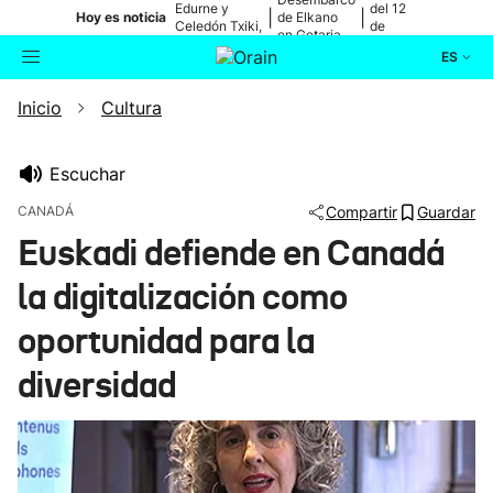
Edurne y
del 12
|
|
Hoy es noticia
de Elkano
Celedón Txiki,
de
en Getaria
en directo
agosto
ES
Inicio
Cultura
Actualidad
Buscador
Política
Escuchar
CANADÁ
Compartir
Guardar
Cultura
Euskadi defiende en Canadá
la digitalización como
Ikusmiran
oportunidad para la
Eguraldia
diversidad