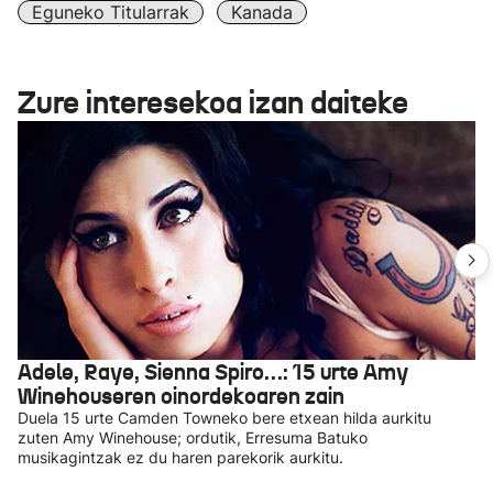
Eguneko Titularrak
Kanada
Zure interesekoa izan daiteke
Adele, Raye, Sienna Spiro…: 15 urte Amy
Winehouseren oinordekoaren zain
Duela 15 urte Camden Towneko bere etxean hilda aurkitu
zuten Amy Winehouse; ordutik, Erresuma Batuko
musikagintzak ez du haren parekorik aurkitu.