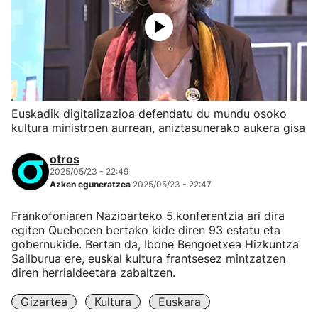
Euskadik digitalizazioa defendatu du mundu osoko
kultura ministroen aurrean, aniztasunerako aukera gisa
otros
2025/05/23 - 22:49
Azken eguneratzea
2025/05/23 - 22:47
Frankofoniaren Nazioarteko 5.konferentzia ari dira
egiten Quebecen bertako kide diren 93 estatu eta
gobernukide. Bertan da, Ibone Bengoetxea Hizkuntza
Sailburua ere, euskal kultura frantsesez mintzatzen
diren herrialdeetara zabaltzen.
Gizartea
Kultura
Euskara