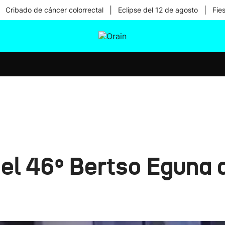
|
|
Cribado de cáncer colorrectal
Eclipse del 12 de agosto
Fie
tura
Ikusmiran
Egural
Salud
Tecnología
el 46º Bertso Eguna 