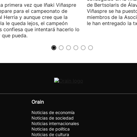
la primera vez que Iñaki Viñaspre
de Bertsolaris de Álav
epare para el campeonato de
Viñaspre se ha puesto
l Herria y aunque cree que la
miembros de la Asoc
la le queda lejos, el campeón
le han entregado la t
s confiesa que intentará hacerlo lo
 que pueda.
Orain
Noticias de economía
Noticias de sociedad
Noticias internacionales
Noticias de política
Noticias de cultura