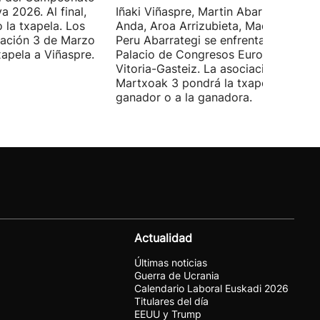
a 2026. Al final,
Iñaki Viñaspre, Martin Abarrategi, Una
 la txapela. Los
Anda, Aroa Arrizubieta, Maddi Agirre 
iación 3 de Marzo
Peru Abarrategi se enfrentarán en el
xapela a Viñaspre.
Palacio de Congresos Europa de
Vitoria-Gasteiz. La asociación
Martxoak 3 pondrá la txapela al
ganador o a la ganadora.
Actualidad
Últimas noticias
Guerra de Ucrania
Calendario Laboral Euskadi 2026
Titulares del día
EEUU y Trump