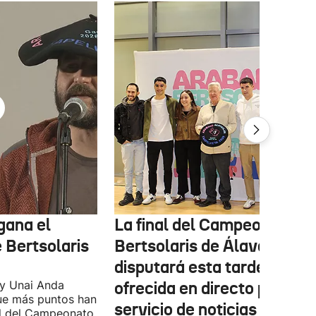
gana el
La final del Campeonato d
Bertsolaris
Bertsolaris de Álava se
disputará esta tarde y será
 y Unai Anda
ofrecida en directo por el
que más puntos han
servicio de noticias ORAIN
al del Campeonato