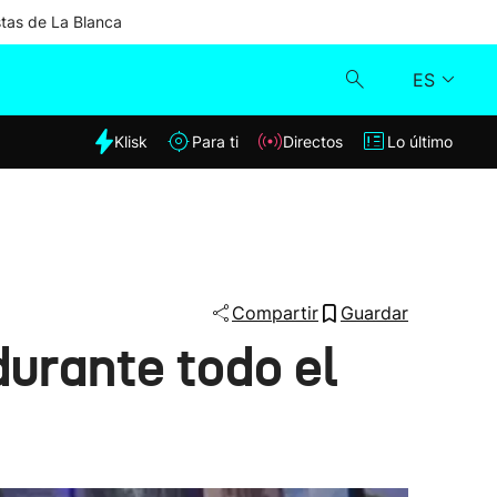
stas de La Blanca
ES
dia
Klisk
Para ti
Directos
Lo último
Klisk
Directos
Para ti
Compartir
Guardar
durante todo el
Lo último