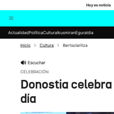
Hoy es noticia
Actualidad
Política
Cul
Actualidad
Política
Cultura
Ikusmiran
Eguraldia
Sociedad
Elecciones
Economía
Inicio
Cultura
Bertsolaritza
Internacional
Escuchar
CELEBRACIÓN
Donostia celebra 
día