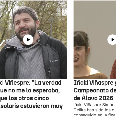
ki Viñespre: "La verdad
Iñaki Viñaspre 
que no me lo esperaba,
Campeonato de 
ue los otros cinco
de Álava 2026
tsolaris estuvieron muy
Iñaki Viñaspre Simón
Delika han sido los 
n
conseguido en la fin