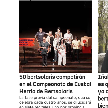
50 bertsolaris competirán
Iña
en el Campeonato de Euskal
es 
Herria de Bertsolaris
ya q
La fase previa del campeonato, que se
ber
celebra cada cuatro años, se dilucidará
bie
en siete recitales, uno por provincia.