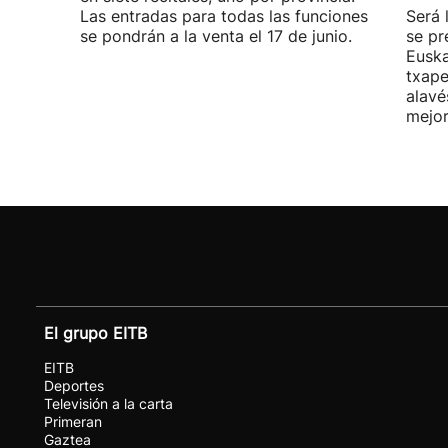
Las entradas para todas las funciones
Será 
se pondrán a la venta el 17 de junio.
se pr
Euska
txape
alavé
mejor
El grupo EITB
EITB
Deportes
Televisión a la carta
Primeran
Gaztea