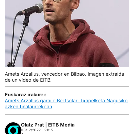
Amets Arzallus, vencedor en Bilbao. Imagen extraída
de un vídeo de EITB.
Euskaraz irakurri:
Amets Arzallus garaile Bertsolari Txapelketa Nagusiko
azken finalaurrekoan
Olatz Prat | EITB Media
03/12/2022 - 21:15