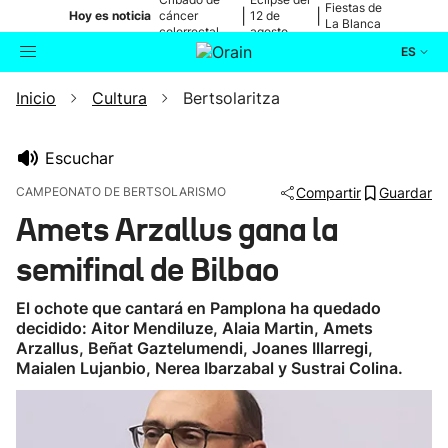
Fiestas de
|
|
Hoy es noticia
cáncer
12 de
La Blanca
colorrectal
agosto
ES
Inicio
Cultura
Bertsolaritza
Actualidad
Buscador
Política
Escuchar
CAMPEONATO DE BERTSOLARISMO
Compartir
Guardar
Cultura
Amets Arzallus gana la
semifinal de Bilbao
Ikusmiran
El ochote que cantará en Pamplona ha quedado
Eguraldia
decidido: Aitor Mendiluze, Alaia Martin, Amets
Arzallus, Beñat Gaztelumendi, Joanes Illarregi,
Maialen Lujanbio, Nerea Ibarzabal y Sustrai Colina.