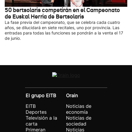
50 bertsolaris competirán en el Campeonato
de Euskal Herria de Bertsolaris
La fase previa del campeonato, que se celebra cada cuatro
años, se dilucidará en siete recitales, uno por provincia. Las
entradas para todas las funciones se pondrán a la venta el 17
de junio.
El grupo EITB
Orain
EITB
Noticias de
Deportes
economía
Televisión a la
Noticias de
carta
sociedad
Primeran
Noticias