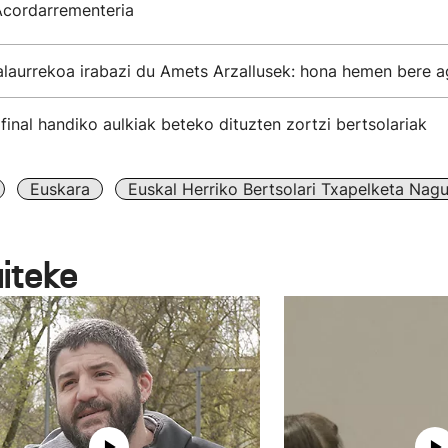
Acordarrementeria
alaurrekoa irabazi du Amets Arzallusek: hona hemen bere 
final handiko aulkiak beteko dituzten zortzi bertsolariak
Euskara
Euskal Herriko Bertsolari Txapelketa Nagu
aiteke