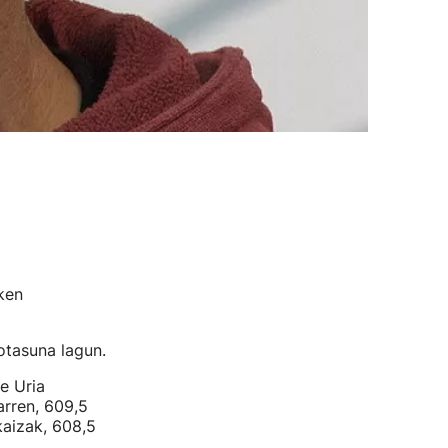
ken
otasuna lagun.
e Uria
arren, 609,5
kaizak, 608,5