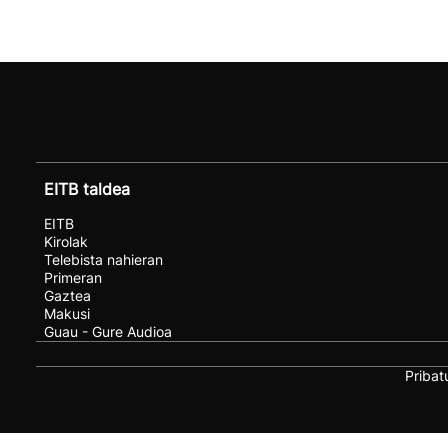
EITB taldea
EITB
Kirolak
Telebista nahieran
Primeran
Gaztea
Makusi
Guau - Gure Audioa
Pribat