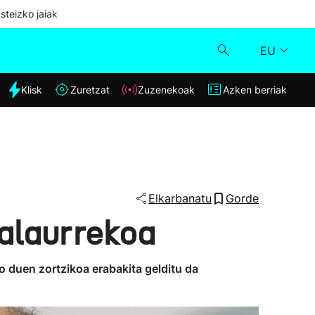
steizko jaiak
EU
dia
Klisk
Zuretzat
Zuzenekoak
Azken berriak
Klisk
Zuzenekoak
Zuretzat
Elkarbanatu
Gorde
nalaurrekoa
Azken berriak
o duen zortzikoa erabakita gelditu da