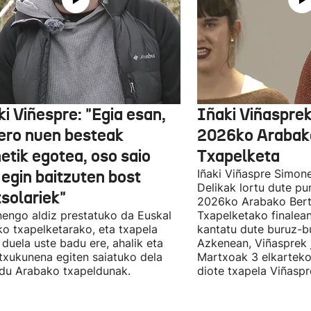
i Viñespre: "Egia esan,
Iñaki Viñasprek
ero nuen besteak
2026ko Arabako
etik egotea, oso saio
Txapelketa
 egin baitzuten bost
Iñaki Viñaspre Simon
Delikak lortu dute pu
tsolariek"
2026ko Arabako Bert
engo aldiz prestatuko da Euskal
Txapelketako finalean
ko txapelketarako, eta txapela
kantatu dute buruz-b
i duela uste badu ere, ahalik eta
Azkenean, Viñasprek j
 txukunena egiten saiatuko dela
Martxoak 3 elkarteko
du Arabako txapeldunak.
diote txapela Viñaspre