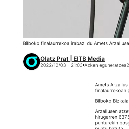
Bilboko finalaurrekoa irabazi du Amets Arzallu
Olatz Prat | EITB Media
2022/12/03 - 21:03
Azken eguneratzea
2
Amets Arzallus 
finalaurrekoan 
Bilboko Bizkaia
Arzallusen atze
hirugarren 637,
punturekin bosg
puntu batuta.