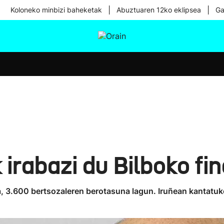
|
|
Koloneko minbizi baheketak
Abuztuaren 12ko eklipsea
Ga
tura
Ikusmiran
Egural
Osasuna
Teknologia
irabazi du Bilboko fi
a, 3.600 bertsozaleren berotasuna lagun. Iruñean kantatuk