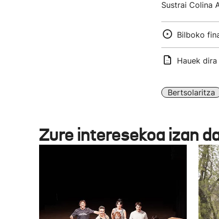
Sustrai Colina 
Bilboko fin
Hauek dira 
Bertsolaritza
Zure interesekoa izan d