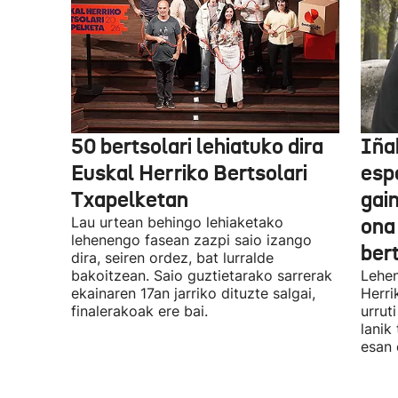
50 bertsolari lehiatuko dira
Iñak
Euskal Herriko Bertsolari
esp
Txapelketan
gain
Lau urtean behingo lehiaketako
ona
lehenengo fasean zazpi saio izango
ber
dira, seiren ordez, bat lurralde
bakoitzean. Saio guztietarako sarrerak
Lehen
ekainaren 17an jarriko dituzte salgai,
Herri
finalerakoak ere bai.
urrut
lanik
esan 