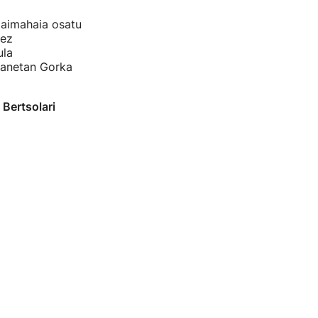
paimahaia osatu
nez
ula
lanetan Gorka
Bertsolari