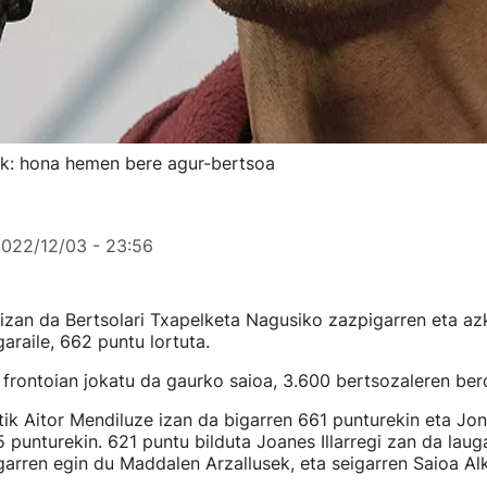
sek: hona hemen bere agur-bertsoa
022/12/03 - 23:56
izan da Bertsolari Txapelketa Nagusiko zazpigarren eta az
garaile, 662 puntu lortuta.
 frontoian jokatu da gaurko saioa, 3.600 bertsozaleren ber
tik Aitor Mendiluze izan da bigarren 661 punturekin eta Jon
5 punturekin. 621 puntu bilduta Joanes Illarregi zan da laug
arren egin du Maddalen Arzallusek, eta seigarren Saioa Al