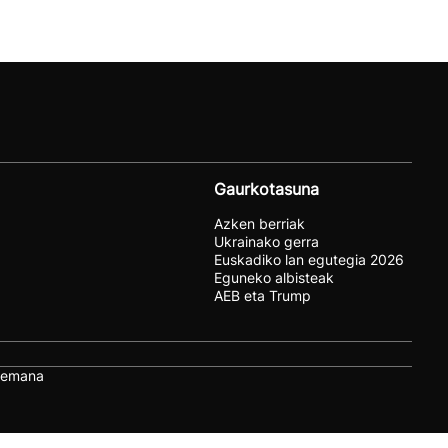
Gaurkotasuna
Azken berriak
Ukrainako gerra
Euskadiko lan egutegia 2026
Eguneko albisteak
AEB eta Trump
remana