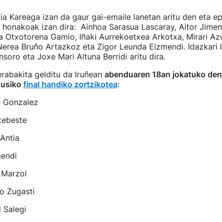
ia Kareaga izan da gaur gai-emaile lanetan aritu den eta e
, honakoak izan dira: Ainhoa Sarasua Lascaray, Aitor Jime
 Otxotorena Gamio, Iñaki Aurrekoetxea Arkotxa, Mirari Az
Nerea Bruño Artazkoz eta Zigor Leunda Eizmendi. Idazkari 
soro eta Joxe Mari Altuna Berridi aritu dira.
rabakita gelditu da Iruñean
abenduaren 18an jokatuko den 
gusiko
final handiko zortzikotea
:
e Gonzalez
xebeste
Antia
endi
i Marzol
o Zugasti
 Salegi