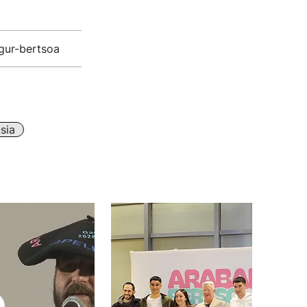
agur-bertsoa
sia