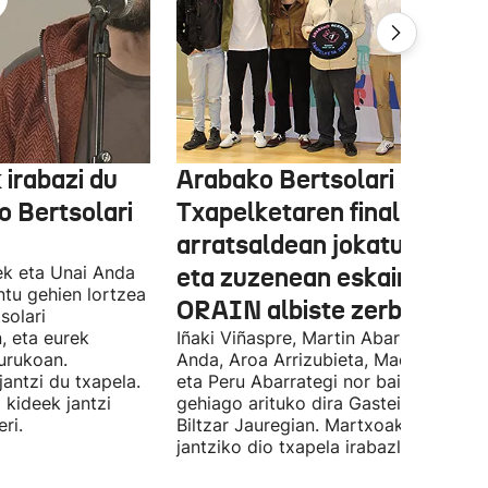
 irabazi du
Arabako Bertsolari
 Bertsolari
Txapelketaren finala gaur
arratsaldean jokatuko da
ek eta Unai Anda
eta zuzenean eskainiko du
ntu gehien lortzea
ORAIN albiste zerbitzuak
solari
, eta eurek
Iñaki Viñaspre, Martin Abarrategi, Una
urukoan.
Anda, Aroa Arrizubieta, Maddi Agirre
antzi du txapela.
eta Peru Abarrategi nor baino nor
 kideek jantzi
gehiago arituko dira Gasteizen, Euro
ri.
Biltzar Jauregian. Martxoak 3 elkarte
jantziko dio txapela irabazleari.