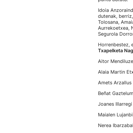
Idoia Anzoraind
dutenak, berriz
Tolosana, Amaia
Aurrekoetxea, 
Segurola Dorron
Horrenbestez, e
Txapelketa Na
Aitor Mendiluz
Alaia Martin Et
Amets Arzallus 
Beñat Gaztelum
Joanes Illarreg
Maialen Lujanbi
Nerea Ibarzabal