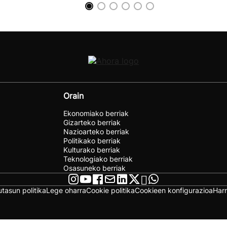
Orain
Ekonomiako berriak
Gizarteko berriak
Nazioarteko berriak
Politikako berriak
Kulturako berriak
Teknologiako berriak
Osasuneko berriak
utasun politika
Lege oharra
Cookie politika
Cookieen konfigurazioa
Har