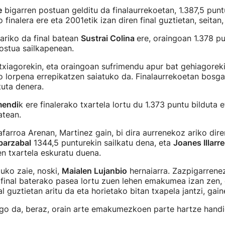
e
bigarren postuan gelditu da finalaurrekoetan, 1.387,5 punt
o finalera ere eta 2001etik izan diren final guztietan, seitan,
 ariko da final batean
Sustrai Colina
ere, oraingoan 1.378 pu
postua sailkapenean.
utxiagorekin, eta oraingoan sufrimendu apur bat gehiagorek
lorpena errepikatzen saiatuko da. Finalaurrekoetan bosga
tuta denera.
mendi
k ere finalerako txartela lortu du 1.373 puntu bilduta 
batean.
afarroa Arenan, Martinez gain, bi dira aurrenekoz ariko dire
barzabal
1344,5 punturekin sailkatu dena, eta
Joanes Illarre
n txartela eskuratu duena.
tuko zaie, noski,
Maialen Lujanbio
hernaiarra. Zazpigarrenez
final baterako pasea lortu zuen lehen emakumea izan zen, 
al guztietan aritu da eta horietako bitan txapela jantzi, gai
go da, beraz, orain arte emakumezkoen parte hartze hand