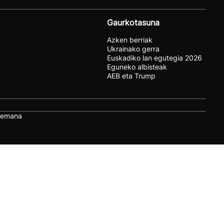
Gaurkotasuna
Azken berriak
Ukrainako gerra
Euskadiko lan egutegia 2026
Eguneko albisteak
AEB eta Trump
remana