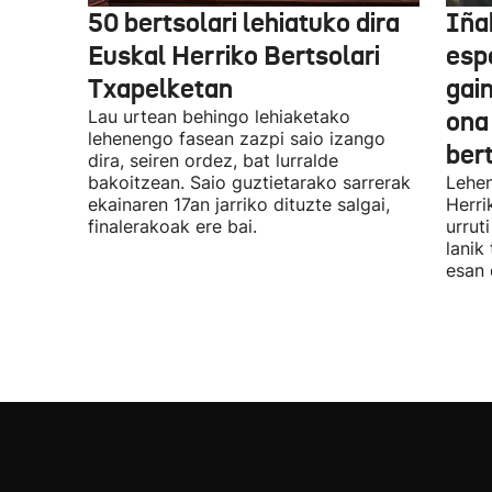
50 bertsolari lehiatuko dira
Iñak
Euskal Herriko Bertsolari
esp
Txapelketan
gain
Lau urtean behingo lehiaketako
ona
lehenengo fasean zazpi saio izango
ber
dira, seiren ordez, bat lurralde
bakoitzean. Saio guztietarako sarrerak
Lehen
ekainaren 17an jarriko dituzte salgai,
Herri
finalerakoak ere bai.
urrut
lanik
esan 