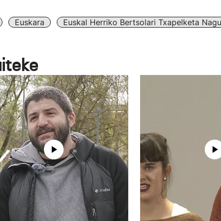
Euskara
Euskal Herriko Bertsolari Txapelketa Nagu
aiteke