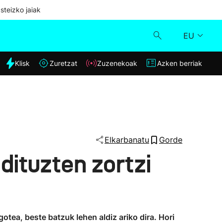
steizko jaiak
EU
dia
Klisk
Zuretzat
Zuzenekoak
Azken berriak
Klisk
Zuzenekoak
Zuretzat
Elkarbanatu
Gorde
dituzten zortzi
Azken berriak
otea, beste batzuk lehen aldiz ariko dira. Hori