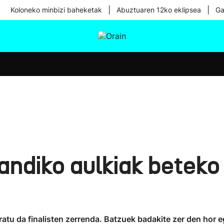
|
|
Koloneko minbizi baheketak
Abuztuaren 12ko eklipsea
Ga
tura
Ikusmiran
Egural
Osasuna
Teknologia
andiko aulkiak beteko 
tu da finalisten zerrenda. Batzuek badakite zer den hor eg