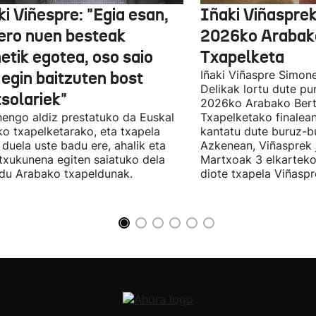
i Viñespre: "Egia esan,
Iñaki Viñasprek
ero nuen besteak
2026ko Arabako
etik egotea, oso saio
Txapelketa
 egin baitzuten bost
Iñaki Viñaspre Simon
Delikak lortu dute pu
tsolariek"
2026ko Arabako Bert
engo aldiz prestatuko da Euskal
Txapelketako finalean
ko txapelketarako, eta txapela
kantatu dute buruz-b
i duela uste badu ere, ahalik eta
Azkenean, Viñasprek j
 txukunena egiten saiatuko dela
Martxoak 3 elkarteko
du Arabako txapeldunak.
diote txapela Viñaspre