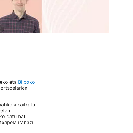
iteko eta
Bilboko
bertsoalarien
atikoki sailkatu
oetan
ko datu bat:
txapela irabazi