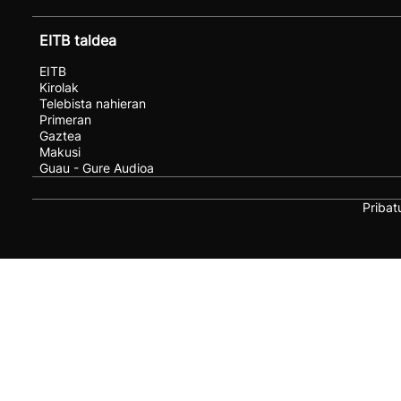
EITB taldea
EITB
Kirolak
Telebista nahieran
Primeran
Gaztea
Makusi
Guau - Gure Audioa
Pribat