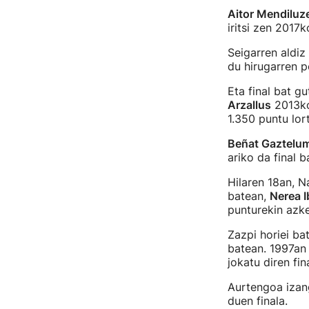
Aitor Mendiluz
iritsi zen 2017k
Seigarren aldiz
du hirugarren 
Eta final bat g
Arzallus
2013ko 
1.350 puntu lor
Beñat Gaztelu
ariko da final 
Hilaren 18an, N
batean,
Nerea I
punturekin azke
Zazpi horiei ba
batean. 1997an 
jokatu diren fin
Aurtengoa izan
duen finala.