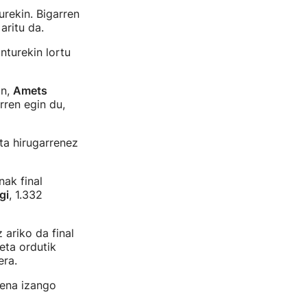
urekin. Bigarren
 aritu da.
nturekin lortu
in,
Amets
rren egin du,
eta hirugarrenez
nak final
gi
, 1.332
 ariko da final
eta ordutik
nera.
iena izango