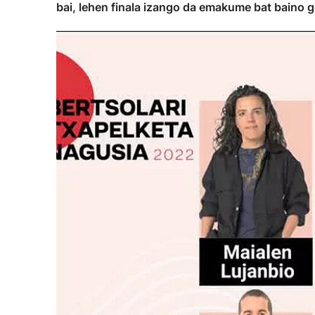
bai, lehen finala izango da emakume bat baino ge