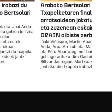
 irabazi du
Arabako Bertsolari
 Bertsolari
Txapelketaren finala gaur
arratsaldean jokatuko da
ek eta Unai Anda
eta zuzenean eskainiko du
ntu gehien lortzea
ORAIN albiste zerbitzuak
solari
, eta eurek
Iñaki Viñaspre, Martin Abarrategi, Una
urukoan.
Anda, Aroa Arrizubieta, Maddi Agirre
antzi du txapela.
eta Peru Abarrategi nor baino nor
 kideek jantzi
gehiago arituko dira Gasteizen, Euro
ri.
Biltzar Jauregian. Martxoak 3 elkarte
jantziko dio txapela irabazleari.