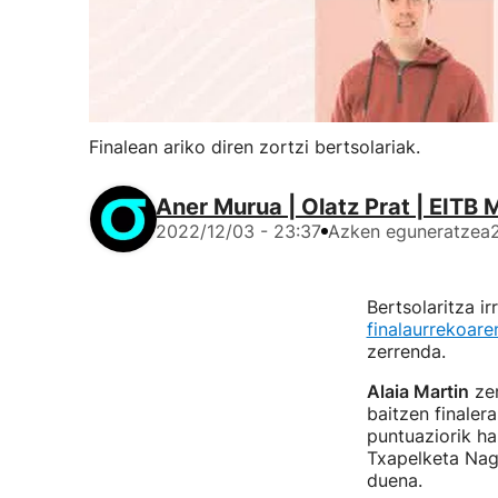
Finalean ariko diren zortzi bertsolariak.
Aner Murua | Olatz Prat | EITB 
2022/12/03 - 23:37
Azken eguneratzea
Bertsolaritza i
finalaurrekoare
zerrenda.
Alaia Martin
zen
baitzen finaler
puntuaziorik ha
Txapelketa Nagu
duena.