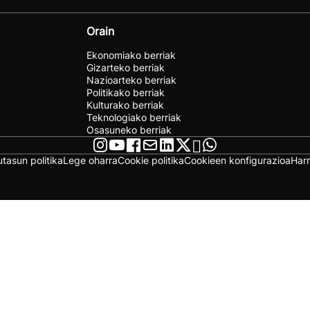
Orain
Ekonomiako berriak
Gizarteko berriak
Nazioarteko berriak
Politikako berriak
Kulturako berriak
Teknologiako berriak
Osasuneko berriak
utasun politika
Lege oharra
Cookie politika
Cookieen konfigurazioa
Har