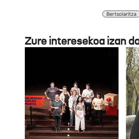
Bertsolaritza
Zure interesekoa izan d