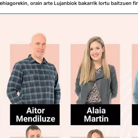
hiagorekin, orain arte Lujanbiok bakarrik lortu baitzuen fin