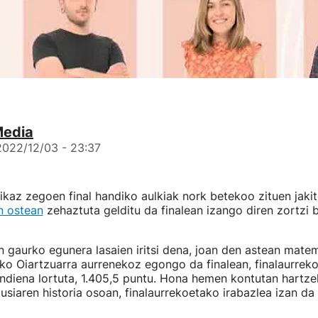
Media
2022/12/03 - 23:37
rrikaz zegoen final handiko aulkiak nork betekoo zituen jak
n ostean
zehaztuta gelditu da finalean izango diren zortzi 
 gaurko egunera lasaien iritsi dena, joan den astean matem
ako Oiartzuarra aurrenekoz egongo da finalean, finalaurrek
ndiena lortuta, 1.405,5 puntu. Hona hemen kontutan hartze
siaren historia osoan, finalaurrekoetako irabazlea izan da 