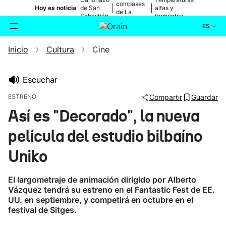
compases
|
|
Hoy es noticia
de San
altas y
de La
Sebastián
tormentas
Blanca
ES
Inicio
Cultura
Cine
Actualidad
Buscador
Política
Escuchar
ESTRENO
Compartir
Guardar
Cultura
Así es "Decorado", la nueva
película del estudio bilbaíno
Ikusmiran
Uniko
Eguraldia
El largometraje de animación dirigido por Alberto
Vázquez tendrá su estreno en el Fantastic Fest de EE.
UU. en septiembre, y competirá en octubre en el
festival de Sitges.