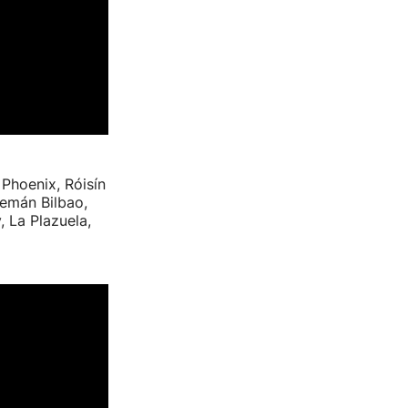
 Phoenix, Róisín
lemán Bilbao,
, La Plazuela,