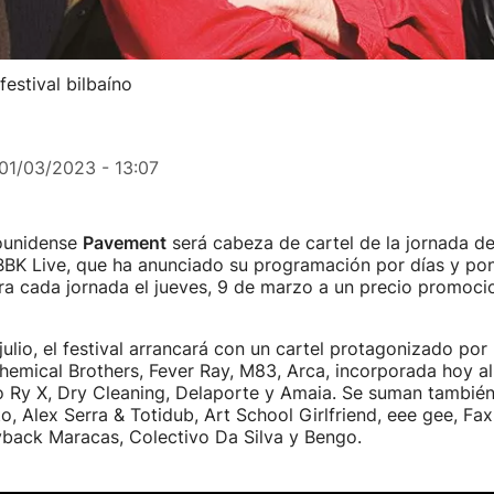
estival bilbaíno
01/03/2023 - 13:07
ounidense
Pavement
será cabeza de cartel de la jornada del
 BBK Live, que ha anunciado su programación por días y pon
ra cada jornada el jueves, 9 de marzo a un precio promoci
 julio, el festival arrancará con un cartel protagonizado po
emical Brothers, Fever Ray, M83, Arca, incorporada hoy al 
no Ry X, Dry Cleaning, Delaporte y Amaia. Se suman también
to, Alex Serra & Totidub, Art School Girlfriend, eee gee, Fa
back Maracas, Colectivo Da Silva y Bengo.