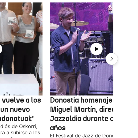
 vuelve a los
Donostia homenajea a
 un nuevo
Miguel Martín, director del
ndonatuak’
Jazzaldia durante casi 50
diós de Oskorri,
años
rá a subirse a los
El Festival de Jazz de Donostia-San