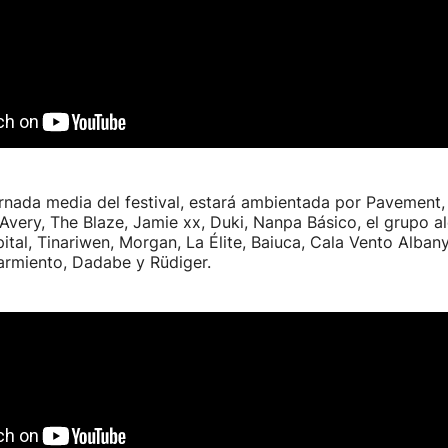
jornada media del festival, estará ambientada por Pavement,
Avery, The Blaze, Jamie xx, Duki, Nanpa Básico, el grupo a
tal, Tinariwen, Morgan, La Élite, Baiuca, Cala Vento Albany
armiento, Dadabe y Rüdiger.