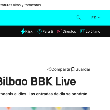
aturas altas y tormentas
ES
dia
Klisk
Para ti
Directos
Lo último
Klisk
Directos
Para ti
Compartir
Guardar
Bilbao BBK Live
Lo último
hoenix e Idles. Las entradas de día se pondrán