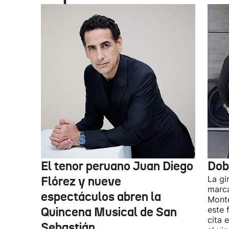
El tenor peruano Juan Diego
Dob
Flórez y nueve
La gi
marca
espectáculos abren la
Monte
Quincena Musical de San
este 
cita 
Sebastián