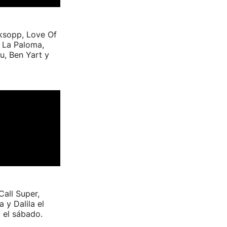
ksopp, Love Of
, La Paloma,
u, Ben Yart y
all Super,
 y Dalila el
 el sábado.