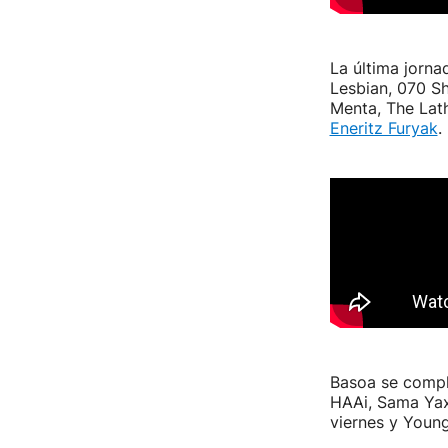
La última jorna
Lesbian, 070 Sh
Menta, The Lath
Eneritz Furyak
.
Basoa se comple
HAAi, Sama Yax 
viernes y Youn