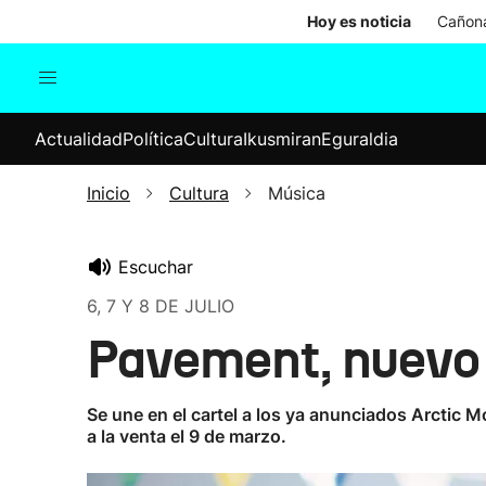
Hoy es noticia
Cañona
Actualidad
Política
Cul
Actualidad
Política
Cultura
Ikusmiran
Eguraldia
Sociedad
Elecciones
Economía
Inicio
Cultura
Música
Internacional
Escuchar
6, 7 Y 8 DE JULIO
Pavement, nuevo 
Se une en el cartel a los ya anunciados Arctic 
a la venta el 9 de marzo.