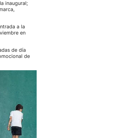
a inaugural;
amarca,
ntrada a la
oviembre en
adas de día
romocional de