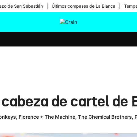
|
|
zo de San Sebastián
Últimos compases de La Blanca
Temper
tura
Ikusmiran
Egural
Salud
Tecnología
cabeza de cartel de 
Monkeys, Florence + The Machine, The Chemical Brothers, P