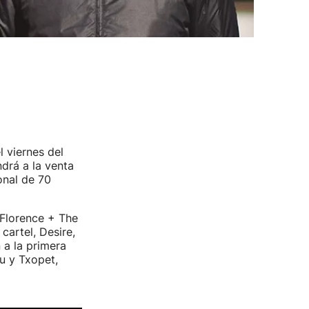
 viernes del
drá a la venta
onal de 70
r Florence + The
cartel, Desire,
 a la primera
xu y Txopet,