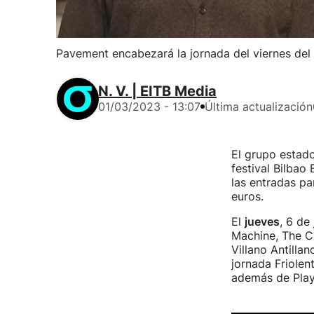
Pavement encabezará la jornada del viernes del f
N. V. | EITB Media
01/03/2023 - 13:07
Última actualización
El grupo estad
festival Bilbao
las entradas pa
euros.
El
jueves
, 6 de
Machine, The Ch
Villano Antilla
jornada Friolen
además de Play