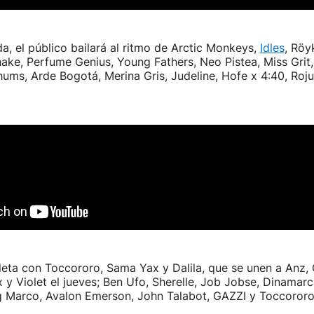
da, el público bailará al ritmo de Arctic Monkeys,
Idles
, Röy
ake, Perfume Genius, Young Fathers, Neo Pistea, Miss Grit
ums, Arde Bogotá, Merina Gris, Judeline, Hofe x 4:40, Roju
ta con Toccororo, Sama Yax y Dalila, que se unen a Anz, C
y Violet el jueves; Ben Ufo, Sherelle, Job Jobse, Dinamarca
g Marco, Avalon Emerson, John Talabot, GAZZI y Toccororo