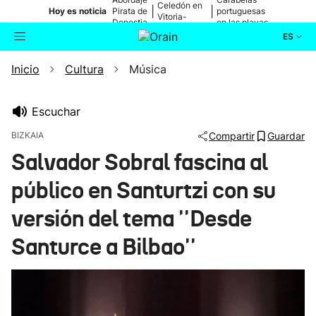
Celedón en
|
|
Hoy es noticia
Pirata de
portuguesas
Vitoria-
Donostia
en las playas
Gasteiz
ES
Inicio
Cultura
Música
Actualidad
Buscador
Política
Escuchar
BIZKAIA
Compartir
Guardar
Cultura
Salvador Sobral fascina al
público en Santurtzi con su
Ikusmiran
versión del tema ''Desde
Eguraldia
Santurce a Bilbao''