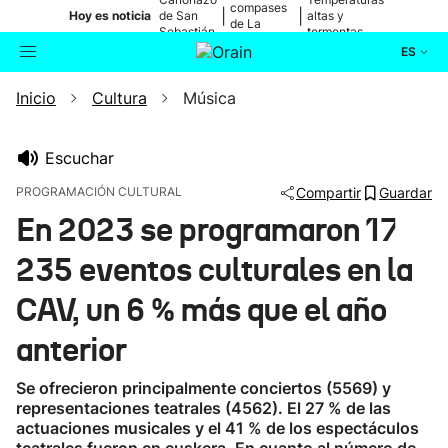
compases
|
|
Hoy es noticia
de San
altas y
de La
Sebastián
tormentas
Blanca
ES
Inicio
Cultura
Música
Actualidad
Buscador
Política
Escuchar
PROGRAMACIÓN CULTURAL
Compartir
Guardar
Cultura
En 2023 se programaron 17
235 eventos culturales en la
Ikusmiran
CAV, un 6 % más que el año
Eguraldia
anterior
Se ofrecieron principalmente conciertos (5569) y
representaciones teatrales (4562). El 27 % de las
actuaciones musicales y el 41 % de los espectáculos