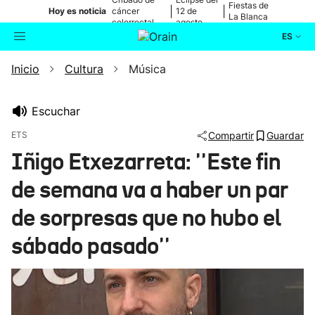
Fiestas de
|
|
Hoy es noticia
cáncer
12 de
La Blanca
colorrectal
agosto
ES
Inicio
Cultura
Música
Actualidad
Buscador
Política
Escuchar
ETS
Compartir
Guardar
Cultura
Iñigo Etxezarreta: ''Este fin
de semana va a haber un par
Ikusmiran
de sorpresas que no hubo el
Eguraldia
sábado pasado''