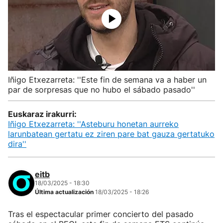
Iñigo Etxezarreta: ''Este fin de semana va a haber un
par de sorpresas que no hubo el sábado pasado''
Euskaraz irakurri:
Iñigo Etxezarreta: ''Asteburu honetan aurreko
larunbatean gertatu ez ziren pare bat gauza gertatuko
dira''
eitb
18/03/2025 - 18:30
Última actualización
18/03/2025 - 18:26
Tras el espectacular primer concierto del pasado