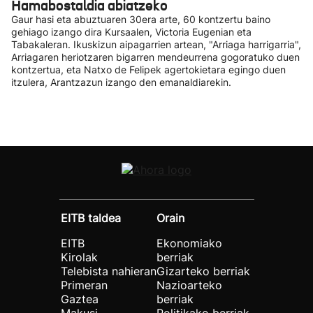
Hamabostaldia abiatzeko
Gaur hasi eta abuztuaren 30era arte, 60 kontzertu baino
gehiago izango dira Kursaalen, Victoria Eugenian eta
Tabakaleran. Ikuskizun aipagarrien artean, "Arriaga harrigarria",
Arriagaren heriotzaren bigarren mendeurrena gogoratuko duen
kontzertua, eta Natxo de Felipek agertokietara egingo duen
itzulera, Arantzazun izango den emanaldiarekin.
EITB taldea
Orain
EITB
Ekonomiako
Kirolak
berriak
Telebista nahieran
Gizarteko berriak
Primeran
Nazioarteko
Gaztea
berriak