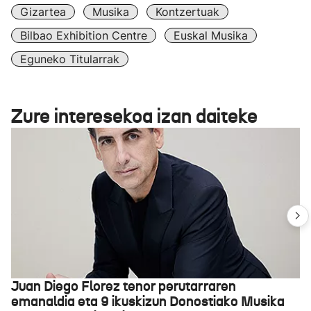
Gizartea
Musika
Kontzertuak
Bilbao Exhibition Centre
Euskal Musika
Eguneko Titularrak
Zure interesekoa izan daiteke
Juan Diego Florez tenor perutarraren
emanaldia eta 9 ikuskizun Donostiako Musika