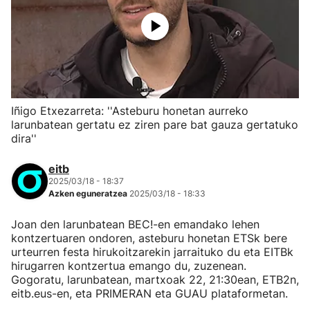
Iñigo Etxezarreta: ''Asteburu honetan aurreko
larunbatean gertatu ez ziren pare bat gauza gertatuko
dira''
eitb
2025/03/18 - 18:37
Azken eguneratzea
2025/03/18 - 18:33
Joan den larunbatean BEC!-en emandako lehen
kontzertuaren ondoren, asteburu honetan ETSk bere
urteurren festa hirukoitzarekin jarraituko du eta EITBk
hirugarren kontzertua emango du, zuzenean.
Gogoratu, larunbatean, martxoak 22, 21:30ean, ETB2n,
eitb.eus-en, eta PRIMERAN eta GUAU plataformetan.