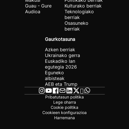
Makusi
Politikako berriak
Guau - Gure
Kulturako berriak
Audioa
Teknologiako
berriak
Osasuneko
berriak
Gaurkotasuna
Azken berriak
Ukrainako gerra
Euskadiko lan
egutegia 2026
Eguneko
albisteak
AEB eta Trump
Pribatutasun politika
Lege oharra
Cookie politika
Cookieen konfigurazioa
Harremana