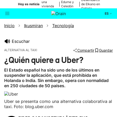
una
Edurne y
|
|
Hoy es noticia
de Elkano en
vivienda
Celedón
Getaria
de Bilbao
Txiki
ES
Inicio
Ikusmiran
Tecnología
Actualidad
Buscador
Política
Escuchar
ALTERNATIVA AL TAXI
Compartir
Guardar
Cultura
¿Quién quiere a Uber?
Ikusmiran
El Estado español ha sido uno de los últimos en
suspender la aplicación, que está prohibida en
Holanda o India. Sin embargo, opera con normalidad
Eguraldia
en 250 ciudades de 50 países.
Uber se presenta como una alternativa colaborativa al
taxi. Foto: blog.uber.com