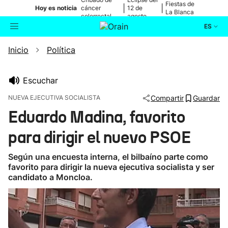
Fiestas de
|
|
Hoy es noticia
cáncer
12 de
La Blanca
colorrectal
agosto
ES
Inicio
Política
Actualidad
Buscador
Política
Escuchar
NUEVA EJECUTIVA SOCIALISTA
Compartir
Guardar
Cultura
Eduardo Madina, favorito
para dirigir el nuevo PSOE
Ikusmiran
Según una encuesta interna, el bilbaíno parte como
Eguraldia
favorito para dirigir la nueva ejecutiva socialista y ser
candidato a Moncloa.