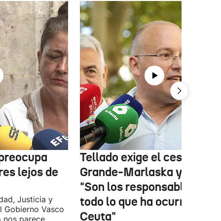
 preocupa
Tellado exige el cese de
es lejos de
Grande-Marlaska y Robles
"Son los responsables de
dad, Justicia y
todo lo que ha ocurrido en
l Gobierno Vasco
Ceuta"
o nos parece