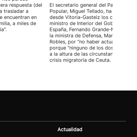
era respuesta (del
El secretario general del Partido
 trasladar a
Popular, Miguel Tellado, ha exigido
e encuentran en
desde Vitoria-Gasteiz los ceses del
ilia, a miles de
ministro de Interior del Gobierno de
a".
España, Fernando Grande-Marlaska, 
la ministra de Defensa, Margarita
Robles, por "no haber actuado" y
porque "ninguno de los dos ha estad
a la altura de las circunstancias" ante 
crisis migratoria de Ceuta.
Actualidad