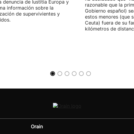
la denuncia de Iustitia Europa y
razonable que la prim
ma información sobre la
Gobierno español) sea
ización de supervivientes y
estos menores (que s
idos.
Ceuta) fuera de su fam
kilómetros de distanci
Orain