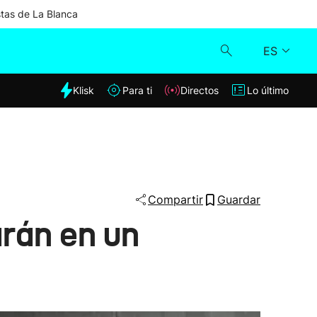
stas de La Blanca
ES
dia
Klisk
Para ti
Directos
Lo último
Klisk
Directos
Para ti
Compartir
Guardar
arán en un
Lo último