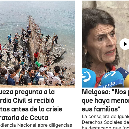
jueza pregunta a la
Melgosa: "Nos
dia Civil si recibió
que haya menor
tas antes de la crisis
sus familias"
ratoria de Ceuta
La consejera de Igual
Derechos Sociales de
diencia Nacional abre diligencias
ha destacado que "n