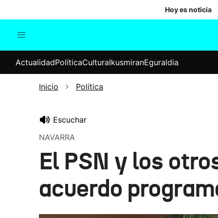
Hoy es noticia
Actualidad
Política
Cul
Actualidad
Política
Cultura
Ikusmiran
Eguraldia
Sociedad
Elecciones
Economía
Inicio
Política
Internacional
Escuchar
NAVARRA
El PSN y los otro
acuerdo program