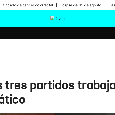
|
|
Cribado de cáncer colorrectal
Eclipse del 12 de agosto
Fie
tura
Ikusmiran
Egural
Salud
Tecnología
s tres partidos trabaj
ático