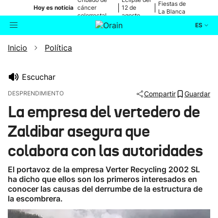
Fiestas de
|
|
Hoy es noticia
cáncer
12 de
La Blanca
colorrectal
agosto
ES
Inicio
Política
Actualidad
Buscador
Política
Escuchar
DESPRENDIMIENTO
Compartir
Guardar
Cultura
La empresa del vertedero de
Zaldibar asegura que
Ikusmiran
colabora con las autoridades
Eguraldia
El portavoz de la empresa Verter Recycling 2002 SL
ha dicho que ellos son los primeros interesados en
conocer las causas del derrumbe de la estructura de
la escombrera.