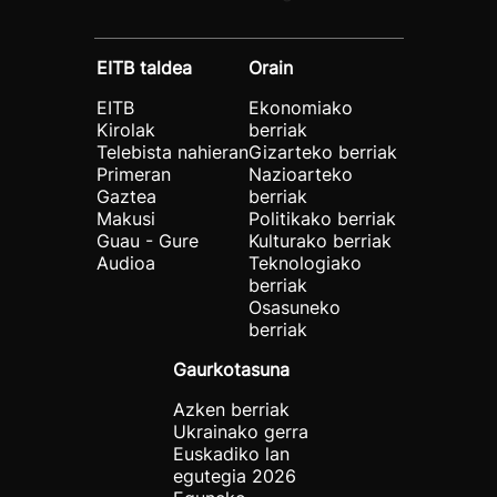
EITB taldea
Orain
EITB
Ekonomiako
Kirolak
berriak
Telebista nahieran
Gizarteko berriak
Primeran
Nazioarteko
Gaztea
berriak
Makusi
Politikako berriak
Guau - Gure
Kulturako berriak
Audioa
Teknologiako
berriak
Osasuneko
berriak
Gaurkotasuna
Azken berriak
Ukrainako gerra
Euskadiko lan
egutegia 2026