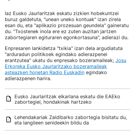
Iaz Eusko Jaurlaritzak eskatu zizkien hobekuntzei
buruz galdetuta, "unean uneko kontuak" izan zirela
esan du, eta "aplikazio prozesuan geundela" gaineratu
du. "Txostenek inola ere ez zuten auzitan jartzen
zabortegiaren egituraren egonkortasuna", adierazi du.
Enpresaren lankidetza "txikia" izan dela argudiatuta
"arduradun politikoek egindako adierazpenei
erantzutea" ukatu du enpresako bozeramaileak;
Josu
Erkoreka Eusko Jaurlaritzako bozeramaileak
asteazken honetan Radio Euskadin
egindako
adierazpenen harira.
Eusko Jaurlaritzak elkarlana eskatu die EAEko
zabortegiei, hondakinak hartzeko
Lehendakariak Zaldibarko zabortegia bisitatu du,
eta langileen senideekin bildu da