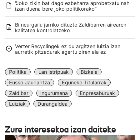
"Joko zikin bat dago ezbeharra aprobetxatu nahi
izan duena bere joko politikorako"
Bi neurgailu jarriko dituzte Zaldibarren airearen
kalitatea kontrolatzeko
Verter Recyclingek ez du argitzen luizia izan
aurretik pitzadurak agertu ziren ala ez
Politika
Lan Istripuak
Bizkaia
Eusko Jaurlaritza
Eguneko Titularrak
Zaldibar
Ingurumena
Enpresaburuak
Luiziak
Durangaldea
Zure interesekoa izan daiteke