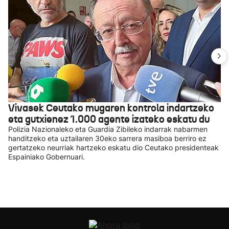
Vivasek Ceutako mugaren kontrola indartzeko
eta gutxienez 1.000 agente izateko eskatu du
Polizia Nazionaleko eta Guardia Zibileko indarrak nabarmen
handitzeko eta uztailaren 30eko sarrera masiboa berriro ez
gertatzeko neurriak hartzeko eskatu dio Ceutako presidenteak
Espainiako Gobernuari.