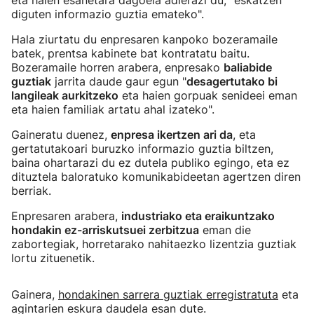
eta haien esanetara dagoela adierazi du, "eskatzen
diguten informazio guztia emateko".
Hala ziurtatu du enpresaren kanpoko bozeramaile
batek, prentsa kabinete bat kontratatu baitu.
Bozeramaile horren arabera, enpresako
baliabide
guztiak
jarrita daude gaur egun "
desagertutako bi
langileak aurkitzeko
eta haien gorpuak senideei eman
eta haien familiak artatu ahal izateko".
Gaineratu duenez,
enpresa ikertzen ari da
, eta
gertatutakoari buruzko informazio guztia biltzen,
baina ohartarazi du ez dutela publiko egingo, eta ez
dituztela baloratuko komunikabideetan agertzen diren
berriak.
Enpresaren arabera,
industriako eta eraikuntzako
hondakin ez-arriskutsuei zerbitzua
eman die
zabortegiak, horretarako nahitaezko lizentzia guztiak
lortu zituenetik.
Gainera,
hondakinen sarrera guztiak erregistratuta
eta
agintarien eskura daudela esan dute.