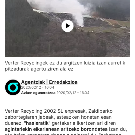
Verter Recyclingek ez du argitzen luizia izan aurretik
pitzadurak agertu ziren ala ez
Agentziak | Erredakzioa
2020/02/12 - 16:04
Azken eguneratzea
2020/02/12 - 16:04
Verter Recycling 2002 SL enpresak, Zaldibarko
zabortegiaren jabeak, asteazken honetan esan
duenez,
"hasieratik"
gertakaria ikertzen ari diren
agintariekin elkarlanean aritzeko borondatea
izan du,