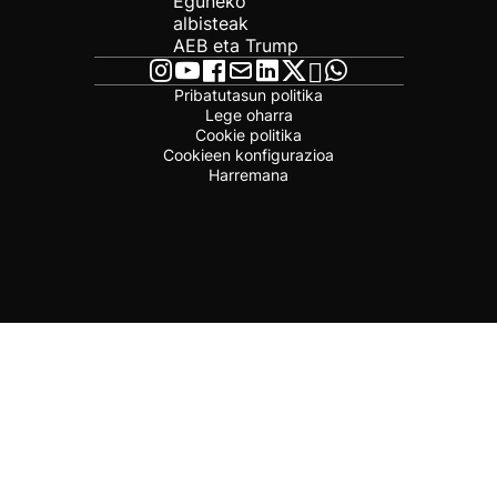
Eguneko
albisteak
AEB eta Trump
Pribatutasun politika
Lege oharra
Cookie politika
Cookieen konfigurazioa
Harremana