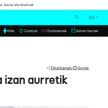
ia: beroa eta ekaitzak
EU
dia
Klisk
Zuretzat
Zuzenekoak
Azken berriak
Klisk
Zuzenekoak
Zuretzat
Elkarbanatu
Gorde
 izan aurretik
Azken berriak