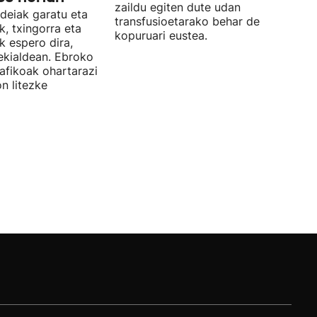
zaildu egiten dute udan
deiak garatu eta
transfusioetarako behar den odol
, txingorra eta
kopuruari eustea.
k espero dira,
 ekialdean. Ebroko
afikoak ohartarazi
n litezke