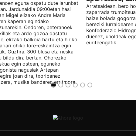
anoen eguna ospatu dute larunbat
Arratsaldean, bero ho
an. Jardunaldia 09:00etan hasi
zaparrada trumoitsuak
an Migel elizako Andre Maria
haize bolada gogorra
ren kaperan egindako
bereziki lurraldearen
izunarekin. Ondoren, beteranoek
Konfederazio Hidrogr
killak eta ardo gozoa dastatu
duenez, uholdeak ego
te, elizako balkoia hartu eta hiriko
euriteengatik.
ariari ohiko lore-eskaintza egin
tik. Guztira, 300 blusa eta neska
u bildu dira bertan. Ohorezko
skua egin ostean, eguneko
gonista nagusiak Artepan
egira joan dira, txoripanez
zera, musika bandaren erritmora.