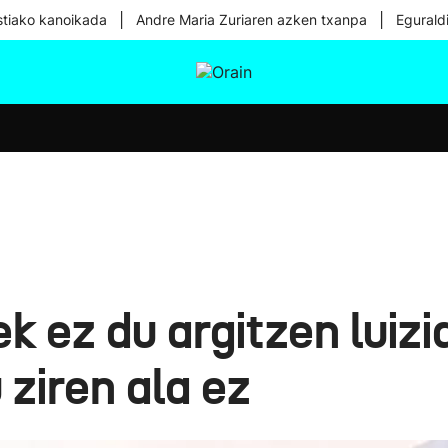
|
|
tiako kanoikada
Andre Maria Zuriaren azken txanpa
Egurald
tura
Ikusmiran
Egural
Osasuna
Teknologia
 ez du argitzen luizia
 ziren ala ez