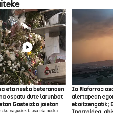
aiteke
sa eta neska beteranoen
Ia Nafarroa os
na ospatu dute larunbat
alertapean ego
etan Gasteizko jaietan
ekaitzengatik; 
izko nagusiek blusa eta neska
Iparraldea, abi