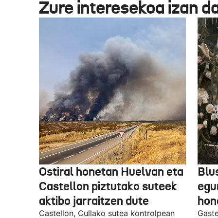
Zure interesekoa izan d
Ostiral honetan Huelvan eta
Blu
Castellon piztutako suteek
egu
aktibo jarraitzen dute
hon
Castellon, Cullako sutea kontrolpean
Gaste