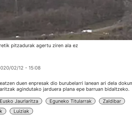
retik pitzadurak agertu ziren ala ez
020/02/12 - 15:08
atzen duen enpresak dio burubelarri lanean ari dela doku
aritzak agindutako jarduera plana epe barruan bidaltzeko.
Eusko Jaurlaritza
Eguneko Titularrak
Zaldibar
k
Luiziak