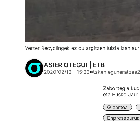
Verter Recyclingek ez du argitzen luizia izan aur
ASIER OTEGUI | ETB
2020/02/12 - 15:23
Azken eguneratzea
2
Zabortegia kude
eta Eusko Jaurl
Gizartea
Enpresaburua