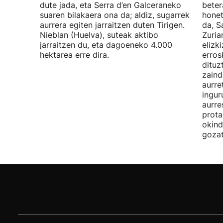
dute jada, eta Serra d’en Galceraneko
beter
suaren bilakaera ona da; aldiz, sugarrek
honet
aurrera egiten jarraitzen duten Tirigen.
da, S
Nieblan (Huelva), suteak aktibo
Zuria
jarraitzen du, eta dagoeneko 4.000
elizk
hektarea erre dira.
erros
dituz
zaind
aurre
ingur
aurre
prota
okind
gozat