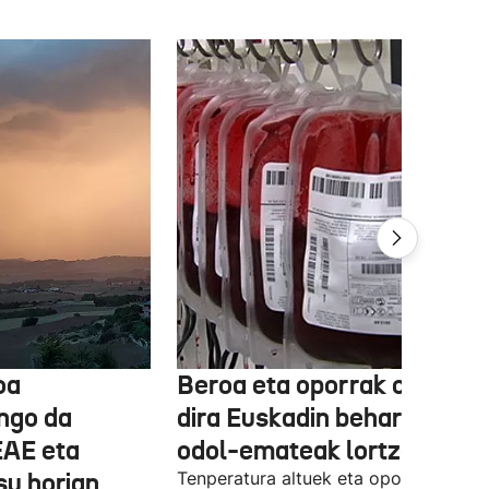
oa
Beroa eta oporrak oztopo
ngo da
dira Euskadin behar diren
EAE eta
odol-emateak lortzeko
su horian
Tenperatura altuek eta oporraldiek