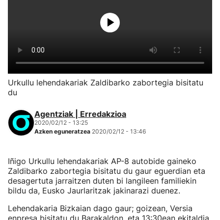
Urkullu lehendakariak Zaldibarko zabortegia bisitatu
du
Agentziak | Erredakzioa
2020/02/12 - 13:25
Azken eguneratzea
2020/02/12 - 13:46
Iñigo Urkullu lehendakariak AP-8 autobide gaineko
Zaldibarko zabortegia bisitatu du gaur eguerdian eta
desagertuta jarraitzen duten bi langileen familiekin
bildu da, Eusko Jaurlaritzak jakinarazi duenez.
Lehendakaria Bizkaian dago gaur; goizean, Versia
enpresa bisitatu du Barakaldon, eta 13:30ean ekitaldia