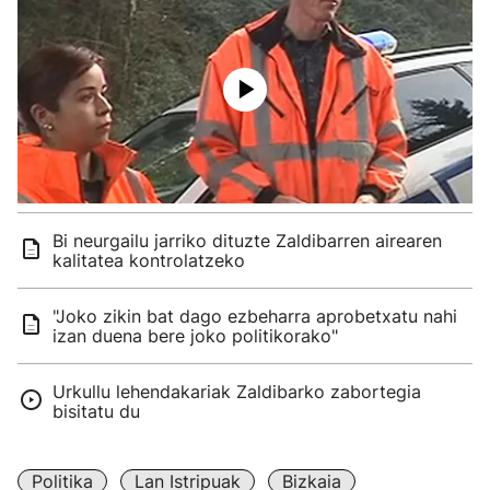
Bi neurgailu jarriko dituzte Zaldibarren airearen
kalitatea kontrolatzeko
"Joko zikin bat dago ezbeharra aprobetxatu nahi
izan duena bere joko politikorako"
Urkullu lehendakariak Zaldibarko zabortegia
bisitatu du
Politika
Lan Istripuak
Bizkaia