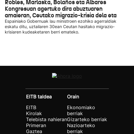
Robles, Marlaska, Bolaños eta Albares
Kongresuan agertuko dira abuztuaren
amaieran, Ceutako migrazio-krisia dela eta
Espainiako Gobernuak lau ministroen ezohiko agerraldiak
eskatu ditu, uztailaren 30ean Ceutan hasitako migrazio-
krisiaren kudeaketaren berri emateko.
EITB taldea
Orain
EITB
Ekonomiako
Kirolak
berriak
Telebista nahieran
Gizarteko berriak
Primeran
Nazioarteko
Gaztea
berriak