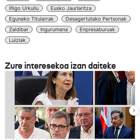
Iñigo Urkullu
Eusko Jaurlaritza
Eguneko Titularrak
Desagertutako Pertsonak
Zaldibar
Ingurumena
Enpresaburuak
Luiziak
Zure interesekoa izan daiteke