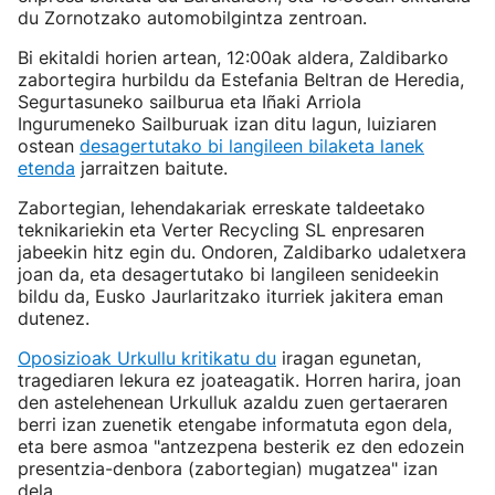
du Zornotzako automobilgintza zentroan.
Bi ekitaldi horien artean, 12:00ak aldera, Zaldibarko
zabortegira hurbildu da Estefania Beltran de Heredia,
Segurtasuneko sailburua eta Iñaki Arriola
Ingurumeneko Sailburuak izan ditu lagun, luiziaren
ostean
desagertutako bi langileen bilaketa lanek
etenda
jarraitzen baitute.
Zabortegian, lehendakariak erreskate taldeetako
teknikariekin eta Verter Recycling SL enpresaren
jabeekin hitz egin du. Ondoren, Zaldibarko udaletxera
joan da, eta desagertutako bi langileen senideekin
bildu da, Eusko Jaurlaritzako iturriek jakitera eman
dutenez.
Oposizioak Urkullu kritikatu du
iragan egunetan,
tragediaren lekura ez joateagatik. Horren harira, joan
den astelehenean Urkulluk azaldu zuen gertaeraren
berri izan zuenetik etengabe informatuta egon dela,
eta bere asmoa "antzezpena besterik ez den edozein
presentzia-denbora (zabortegian) mugatzea" izan
dela.