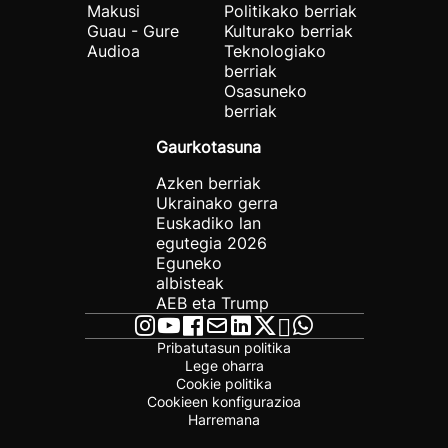
Makusi
Politikako berriak
Guau - Gure
Kulturako berriak
Audioa
Teknologiako
berriak
Osasuneko
berriak
Gaurkotasuna
Azken berriak
Ukrainako gerra
Euskadiko lan
egutegia 2026
Eguneko
albisteak
AEB eta Trump
Pribatutasun politika
Lege oharra
Cookie politika
Cookieen konfigurazioa
Harremana