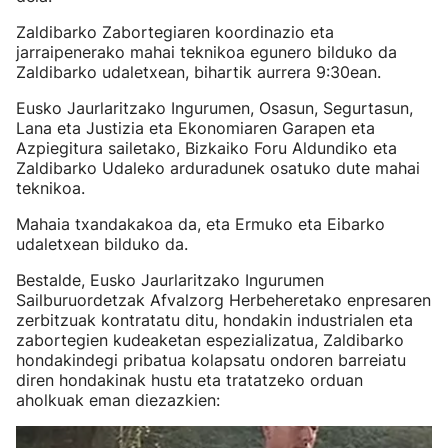
Zaldibarko Zabortegiaren koordinazio eta
jarraipenerako mahai teknikoa egunero bilduko da
Zaldibarko udaletxean, bihartik aurrera 9:30ean.
Eusko Jaurlaritzako Ingurumen, Osasun, Segurtasun,
Lana eta Justizia eta Ekonomiaren Garapen eta
Azpiegitura sailetako, Bizkaiko Foru Aldundiko eta
Zaldibarko Udaleko arduradunek osatuko dute mahai
teknikoa.
Mahaia txandakakoa da, eta Ermuko eta Eibarko
udaletxean bilduko da.
Bestalde, Eusko Jaurlaritzako Ingurumen
Sailburuordetzak Afvalzorg Herbeheretako enpresaren
zerbitzuak kontratatu ditu, hondakin industrialen eta
zabortegien kudeaketan espezializatua, Zaldibarko
hondakindegi pribatua kolapsatu ondoren barreiatu
diren hondakinak hustu eta tratatzeko orduan
aholkuak eman diezazkien: