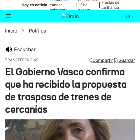
Fiestas de
|
|
Hoy es noticia
cáncer
12 de
La Blanca
colorrectal
agosto
ES
Inicio
Política
Actualidad
Buscador
Política
Escuchar
TRANSFERENCIAS
Compartir
Guardar
Cultura
El Gobierno Vasco confirma
que ha recibido la propuesta
Ikusmiran
de traspaso de trenes de
Eguraldia
cercanías