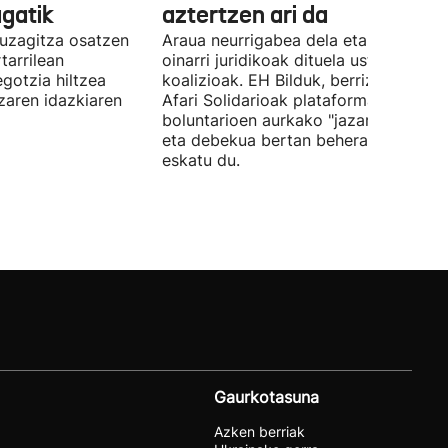
gatik
aztertzen ari da
uzagitza osatzen
Araua neurrigabea dela eta zalantza
tarrilean
oinarri juridikoak dituela uste du
gotzia hiltzea
koalizioak. EH Bilduk, berriz, Kaleko
tzaren idazkiaren
Afari Solidarioak plataformako
boluntarioen aurkako "jazarpena" sal
eta debekua bertan behera uzteko
eskatu du.
Gaurkotasuna
Azken berriak