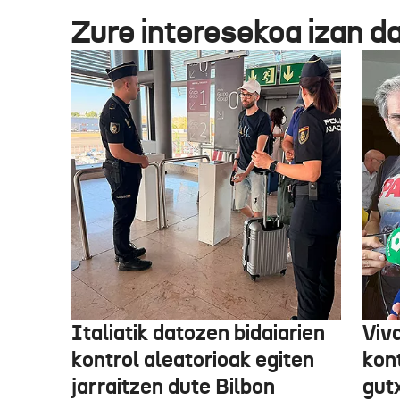
Zure interesekoa izan d
Italiatik datozen bidaiarien
Viv
kontrol aleatorioak egiten
kon
jarraitzen dute Bilbon
gut