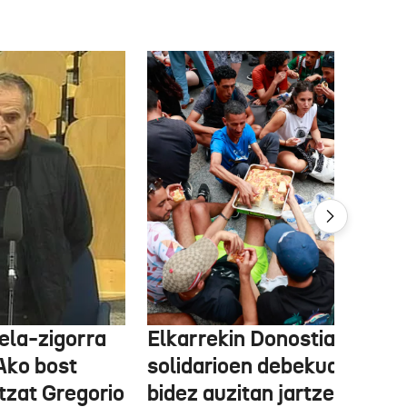
ela-zigorra
Elkarrekin Donostia afari
Ako bost
solidarioen debekua helegi
tzat Gregorio
bidez auzitan jartzea