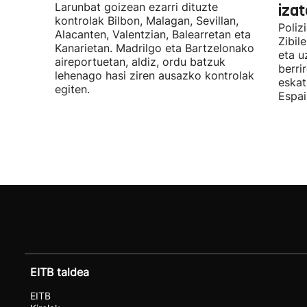
Larunbat goizean ezarri dituzte
iza
kontrolak Bilbon, Malagan, Sevillan,
Poliz
Alacanten, Valentzian, Balearretan eta
Zibil
Kanarietan. Madrilgo eta Bartzelonako
eta u
aireportuetan, aldiz, ordu batzuk
berri
lehenago hasi ziren ausazko kontrolak
eskat
egiten.
Espai
EITB taldea
EITB