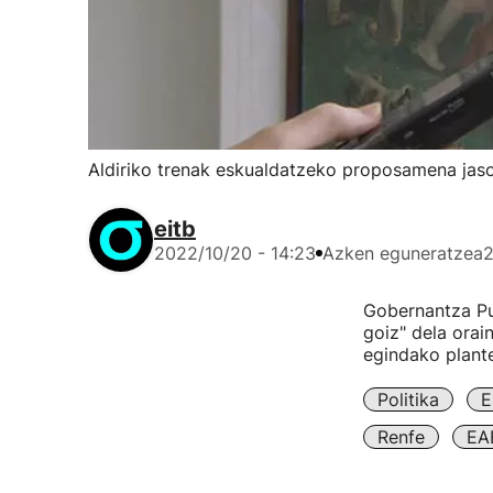
Aldiriko trenak eskualdatzeko proposamena jaso
eitb
2022/10/20 - 14:23
Azken eguneratzea
2
Gobernantza Pu
goiz" dela orai
egindako plant
Politika
E
Renfe
EA