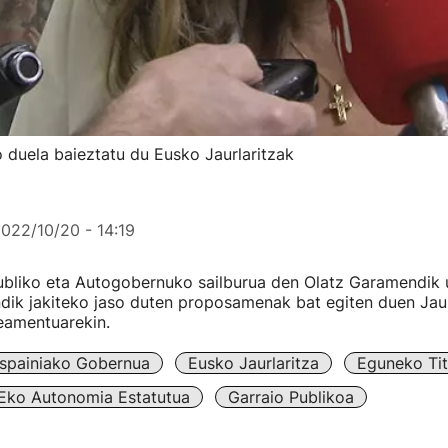
 duela baieztatu du Eusko Jaurlaritzak
022/10/20 - 14:19
bliko eta Autogobernuko sailburua den Olatz Garamendik 
ndik jakiteko jaso duten proposamenak bat egiten duen Jaur
eamentuarekin.
spainiako Gobernua
Eusko Jaurlaritza
Eguneko Tit
Eko Autonomia Estatutua
Garraio Publikoa