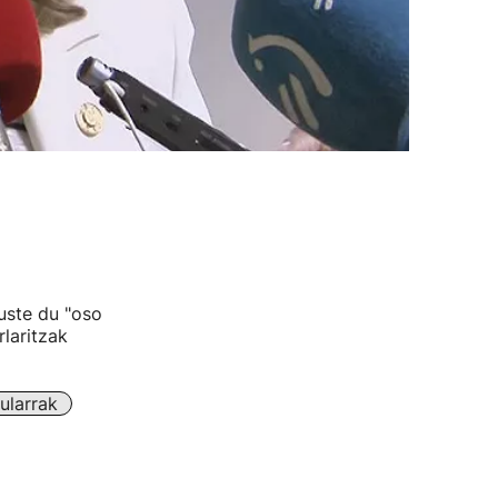
uste du "oso
laritzak
ularrak