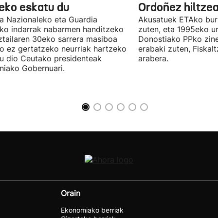
teko eskatu du
Ordoñez hiltzea
ia Nazionaleko eta Guardia
Akusatuek ETAko bur
eko indarrak nabarmen handitzeko
zuten, eta 1995eko ur
ztailaren 30eko sarrera masiboa
Donostiako PPko zine
ro ez gertatzeko neurriak hartzeko
erabaki zuten, Fiskal
u dio Ceutako presidenteak
arabera.
niako Gobernuari.
Orain
Ekonomiako berriak