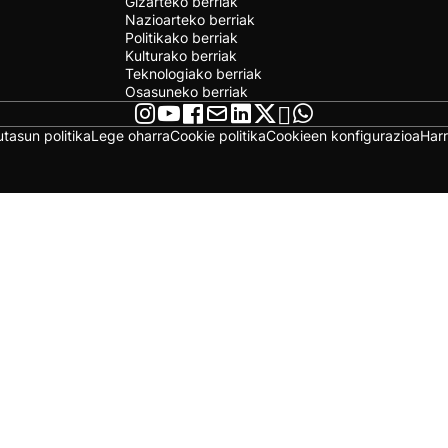
Gizarteko berriak
Nazioarteko berriak
Politikako berriak
Kulturako berriak
Teknologiako berriak
Osasuneko berriak
utasun politika
Lege oharra
Cookie politika
Cookieen konfigurazioa
Har