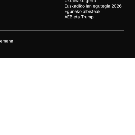
Ukrainako gerra
Euskadiko lan egutegia 2026
Eguneko albisteak
AEB eta Trump
remana