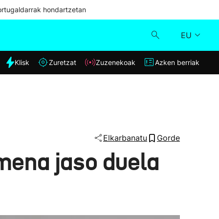
ortugaldarrak hondartzetan
EU
dia
Klisk
Zuretzat
Zuzenekoak
Azken berriak
Klisk
Zuzenekoak
Zuretzat
Elkarbanatu
Gorde
mena jaso duela
Azken berriak