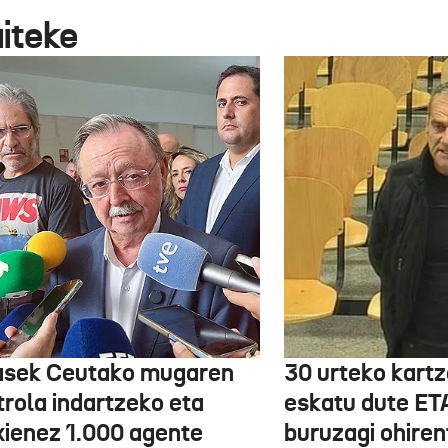
aiteke
asek Ceutako mugaren
30 urteko kartz
trola indartzeko eta
eskatu dute ET
xienez 1.000 agente
buruzagi ohiren