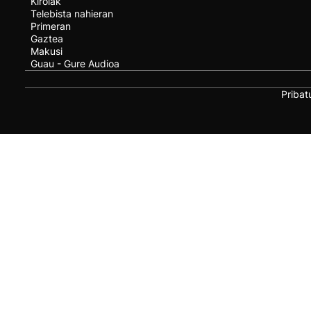
Kirolak
Telebista nahieran
Primeran
Gaztea
Makusi
Guau - Gure Audioa
Pribat