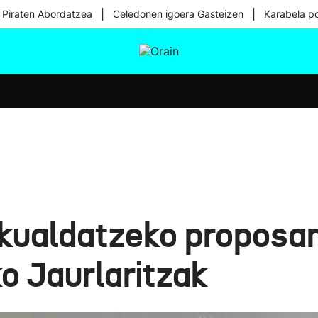
|
|
 Piraten Abordatzea
Celedonen igoera Gasteizen
Karabela p
tura
Ikusmiran
Egural
Osasuna
Teknologia
eskualdatzeko proposa
o Jaurlaritzak