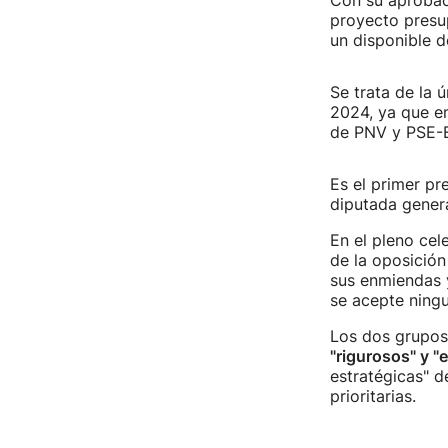
Con su aprobaci
proyecto presup
un disponible d
Se trata de la 
2024, ya que 
de PNV y PSE-
Es el primer pr
diputada genera
En el pleno cel
de la oposición
sus enmiendas 
se acepte ningu
Los dos grupos
"rigurosos" y "
estratégicas" d
prioritarias.