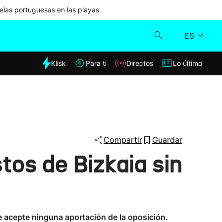
las portuguesas en las playas
ES
dia
Klisk
Para ti
Directos
Lo último
Klisk
Directos
Para ti
Compartir
Guardar
os de Bizkaia sin
Lo último
e acepte ninguna aportación de la oposición.