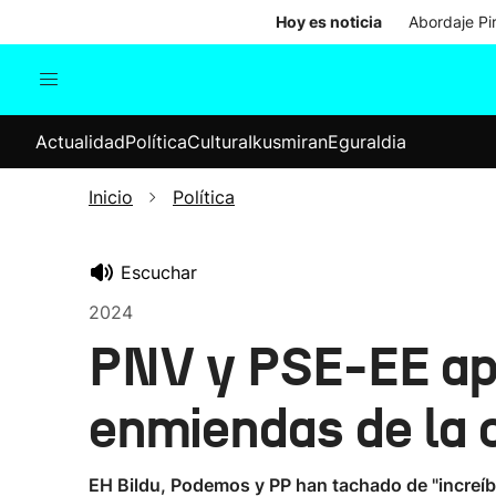
Hoy es noticia
Abordaje Pi
Actualidad
Política
Cul
Actualidad
Política
Cultura
Ikusmiran
Eguraldia
Sociedad
Elecciones
Economía
Inicio
Política
Internacional
Escuchar
2024
PNV y PSE-EE apr
enmiendas de la 
EH Bildu, Podemos y PP han tachado de "increíbl