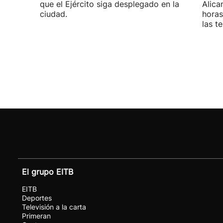
que el Ejército siga desplegado en la
Alica
ciudad.
horas
las t
El grupo EITB
EITB
Deportes
Televisión a la carta
Primeran