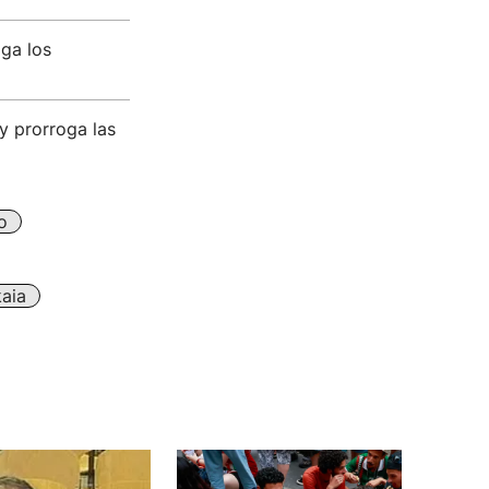
oga los
y prorroga las
o
kaia