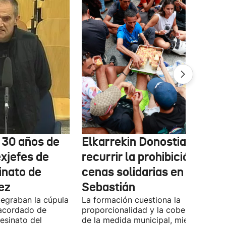
e 30 años de
Elkarrekin Donostia estudi
exjefes de
recurrir la prohibición de la
inato de
cenas solidarias en San
ez
Sebastián
tegraban la cúpula
La formación cuestiona la
 acordado de
proporcionalidad y la cobertura juríd
esinato del
de la medida municipal, mientras EH