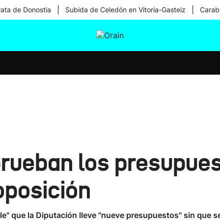
|
|
rata de Donostia
Subida de Celedón en Vitoria-Gasteiz
Carabe
tura
Ikusmiran
Egural
Salud
Tecnología
ueban los presupuest
oposición
e" que la Diputación lleve "nueve presupuestos" sin que s