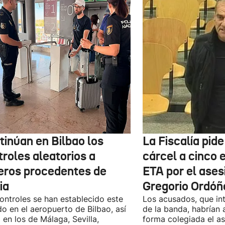
tinúan en Bilbao los
La Fiscalía pid
troles aleatorios a
cárcel a cinco 
jeros procedentes de
ETA por el ases
ia
Gregorio Ordóñ
ontroles se han establecido este
Los acusados, que in
o en el aeropuerto de Bilbao, así
de la banda, habrían
en los de Málaga, Sevilla,
forma colegiada el as