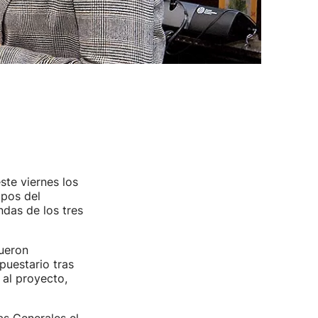
ste viernes los
upos del
das de los tres
fueron
puestario tras
al proyecto,