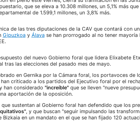
ón en pleno este viernes, cierra su tramitación en las Junt
uestario, que se eleva a 10.308 millones, un 5,1% más que
epartamental de 1.599,1 millones, un 3,8% más.
única de las tres diputaciones de la CAV que contará con u
en
Gipuzkoa
y
Álava
se han prorrogado al no tener mayoría 
EE.
esupuesto del nuevo Gobierno foral que lidera Elixabete 
l tras las elecciones del pasado mes de mayo.
ebrado en Gernika por la Cámara foral, los portavoces de l
 han criticado a los partidos del Ejecutivo foral por el rec
y han considerado
"increíble"
que se lleven "nueve presupu
na aportación de la oposición.
 que sustentan al Gobierno foral han defendido que los pr
equitativos"
, y que buscan "seguir impulsando las transfor
e Bizkaia en un mandato en el que se han fijado 120 actuac