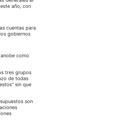
as Generales el
 este año, con
nas cuentas para
los gobiernos
Etxanobe como
os tres grupos
hazo de todas
estos" sin que
esupuestos son
maciones
iones