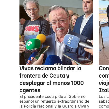
Vivas reclama blindar la
Con
frontera de Ceuta y
con
desplegar al menos 1000
via
agentes
Ital
El presidente ceutí pide al Gobierno
Los c
español un refuerzo extraordinario de
sábad
la Policía Nacional y la Guardia Civil y
como 