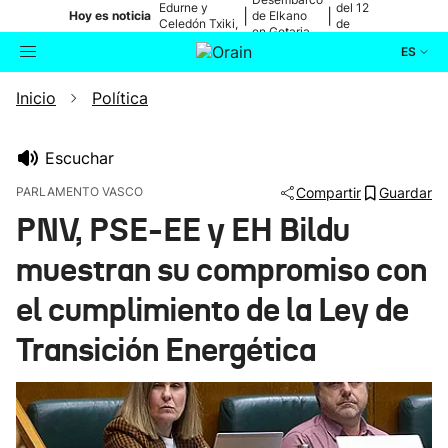
Edurne y
del 12
|
|
Hoy es noticia
de Elkano
Celedón Txiki,
de
en Getaria
en directo
agosto
ES
Inicio
Política
Actualidad
Buscador
Política
Escuchar
PARLAMENTO VASCO
Compartir
Guardar
Cultura
PNV, PSE-EE y EH Bildu
muestran su compromiso con
Ikusmiran
el cumplimiento de la Ley de
Eguraldia
Transición Energética