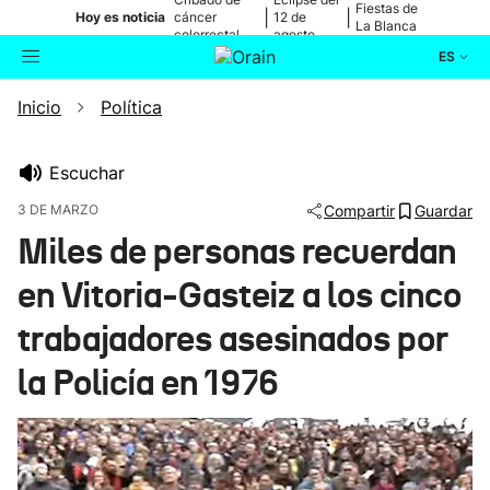
Fiestas de
|
|
Hoy es noticia
cáncer
12 de
La Blanca
colorrectal
agosto
ES
Inicio
Política
Actualidad
Buscador
Política
Escuchar
3 DE MARZO
Compartir
Guardar
Cultura
Miles de personas recuerdan
en Vitoria-Gasteiz a los cinco
Ikusmiran
trabajadores asesinados por
Eguraldia
la Policía en 1976