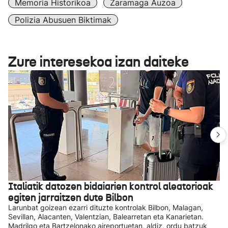
Memoria Historikoa
Zaramaga Auzoa
Polizia Abusuen Biktimak
Zure interesekoa izan daiteke
Italiatik datozen bidaiarien kontrol aleatorioak
egiten jarraitzen dute Bilbon
Larunbat goizean ezarri dituzte kontrolak Bilbon, Malagan,
Sevillan, Alacanten, Valentzian, Balearretan eta Kanarietan.
Madrilgo eta Bartzelonako aireportuetan, aldiz, ordu batzuk