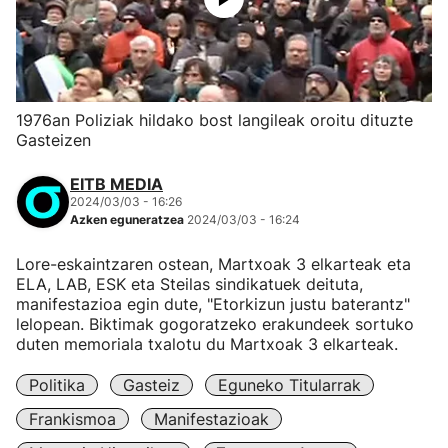
1976an Poliziak hildako bost langileak oroitu dituzte
Gasteizen
EITB MEDIA
2024/03/03 - 16:26
Azken eguneratzea
2024/03/03 - 16:24
Lore-eskaintzaren ostean, Martxoak 3 elkarteak eta
ELA, LAB, ESK eta Steilas sindikatuek deituta,
manifestazioa egin dute, "Etorkizun justu baterantz"
lelopean. Biktimak gogoratzeko erakundeek sortuko
duten memoriala txalotu du Martxoak 3 elkarteak.
Politika
Gasteiz
Eguneko Titularrak
Frankismoa
Manifestazioak