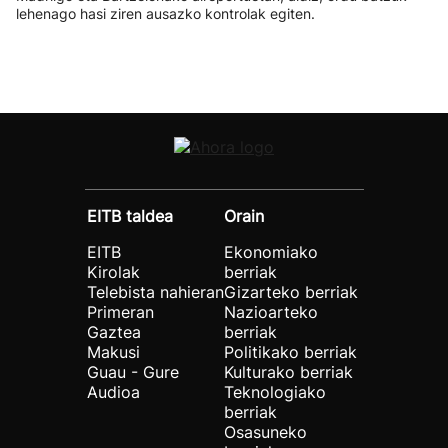
lehenago hasi ziren ausazko kontrolak egiten.
EITB taldea
Orain
EITB
Ekonomiako
Kirolak
berriak
Telebista nahieran
Gizarteko berriak
Primeran
Nazioarteko
Gaztea
berriak
Makusi
Politikako berriak
Guau - Gure
Kulturako berriak
Audioa
Teknologiako
berriak
Osasuneko