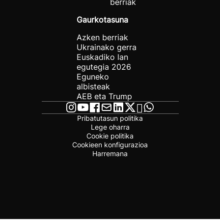
berriak
Gaurkotasuna
Azken berriak
Ukrainako gerra
Euskadiko lan
egutegia 2026
Eguneko
albisteak
AEB eta Trump
Pribatutasun politika
Lege oharra
Cookie politika
Cookieen konfigurazioa
Harremana