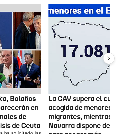
ka, Bolaños
La CAV supera el cupo de
parecerán en
acogida de menores
inales de
migrantes, mientras
risis de Ceuta
Navarra dispone de marge
 ha solicitado las