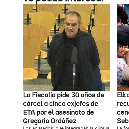
La Fiscalía pide 30 años de
Elk
cárcel a cinco exjefes de
recu
ETA por el asesinato de
cen
Gregorio Ordóñez
Seb
Los acusados, que integraban la cúpula
La fo