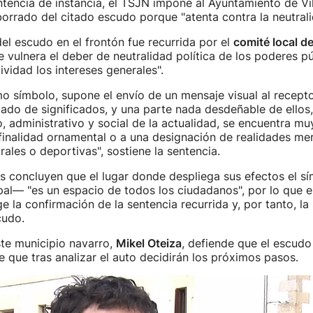
ntencia de instancia, el TSJN impone al Ayuntamiento de Vil
borrado del citado escudo porque "atenta contra la neutralid
el escudo en el frontón fue recurrida por el
comité local d
e vulnera el deber de neutralidad política de los poderes p
ividad los intereses generales".
o símbolo, supone el envío de un mensaje visual al recepto
gado de significados, y una parte nada desdeñable de ellos,
co, administrativo y social de la actualidad, se encuentra mu
 finalidad ornamental o a una designación de realidades m
urales o deportivas", sostiene la sentencia.
s concluyen que el lugar donde despliega sus efectos el 
al— "es un espacio de todos los ciudadanos", por lo que e
e la confirmación de la sentencia recurrida y, por tanto, la
cudo.
ste municipio navarro,
Mikel Oteiza
, defiende que el escudo
de que tras analizar el auto decidirán los próximos pasos.