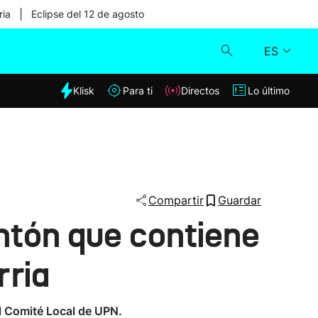
|
ria
Eclipse del 12 de agosto
ES
dia
Klisk
Para ti
Directos
Lo último
Klisk
Directos
Para ti
Compartir
Guardar
ontón que contiene
Lo último
rria
el Comité Local de UPN.