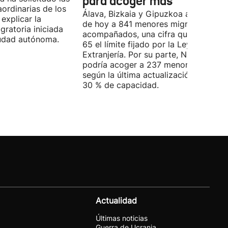
para acoger más
ordinarias de los
Álava, Bizkaia y Gipuzkoa acogen a d
explicar la
de hoy a 841 menores migrantes no
igratoria iniciada
acompañados, una cifra que supera e
ciudad autónoma.
65 el límite fijado por la Ley de
Extranjería. Por su parte, Navarra
podría acoger a 237 menores, aunqu
según la última actualización, está al
30 % de capacidad.
Actualidad
Últimas noticias
Guerra de Ucrania