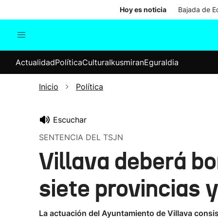
Hoy es noticia
Bajada de Ed
Actualidad
Política
Cul
Actualidad
Política
Cultura
Ikusmiran
Eguraldia
Sociedad
Elecciones
Economía
Inicio
Política
Internacional
Escuchar
SENTENCIA DEL TSJN
Villava deberá bo
siete provincias 
La actuación del Ayuntamiento de Villava consis