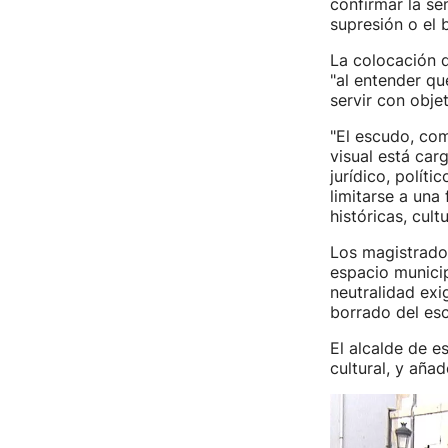
confirmar la se
supresión o el 
La colocación d
"al entender qu
servir con objet
"El escudo, com
visual está car
jurídico, políti
limitarse a una
históricas, cult
Los magistrado
espacio municip
neutralidad exig
borrado del es
El alcalde de e
cultural, y aña