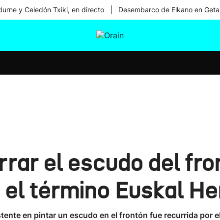
|
urne y Celedón Txiki, en directo
Desembarco de Elkano en Geta
tura
Ikusmiran
Egural
Salud
Tecnología
rrar el escudo del fr
y el término Euskal He
tente en pintar un escudo en el frontón fue recurrida por 