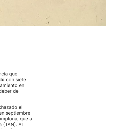
ncia que
do
con siete
namiento en
 deber de
chazado el
 en septiembre
amplona, que a
a (TAN). Al