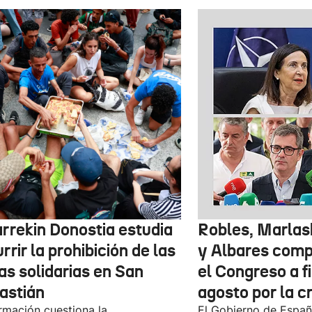
arrekin Donostia estudia
Robles, Marlas
rrir la prohibición de las
y Albares com
as solidarias en San
el Congreso a f
astián
agosto por la c
rmación cuestiona la
El Gobierno de España