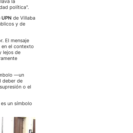
lava la
ad política".
e UPN
de Villaba
úblicos y de
r. El mensaje
 en el contexto
y lejos de
eramente
símbolo —un
l deber de
 supresión o el
 es un símbolo