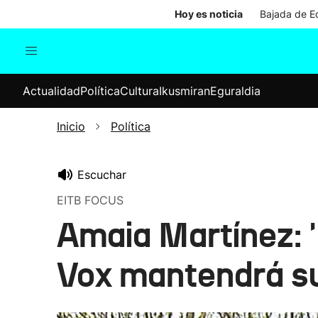
Hoy es noticia
Bajada de Ed
Actualidad
Política
Cul
Actualidad
Política
Cultura
Ikusmiran
Eguraldia
Sociedad
Elecciones
Economía
Inicio
Política
Internacional
Escuchar
EITB FOCUS
Amaia Martínez: '
Vox mantendrá su