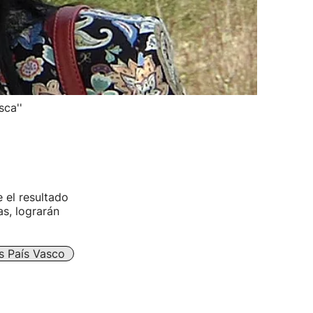
sca''
 el resultado
s, lograrán
s País Vasco