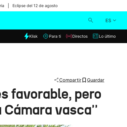
|
ria
Eclipse del 12 de agosto
ES
dia
Klisk
Para ti
Directos
Lo último
Klisk
Directos
Para ti
Compartir
Guardar
s favorable, pero
Lo último
a Cámara vasca''