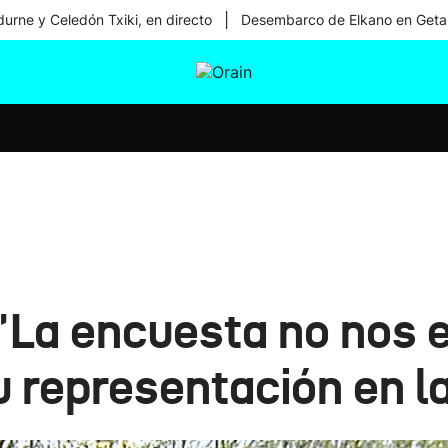
|
urne y Celedón Txiki, en directo
Desembarco de Elkano en Geta
tura
Ikusmiran
Egural
Salud
Tecnología
'La encuesta no nos e
 representación en l