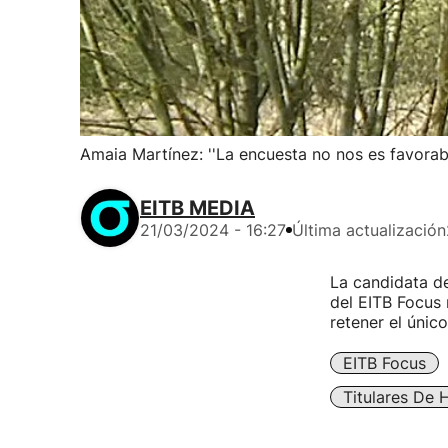
Amaia Martínez: ''La encuesta no nos es favora
EITB MEDIA
21/03/2024 - 16:27
Última actualización
La candidata de
del EITB Focus 
retener el únic
EITB Focus
Titulares De 