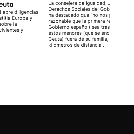
Ceuta
La consejera de Igualdad, Justicia y
Derechos Sociales del Gobierno Vasc
 abre diligencias
ha destacado que "no nos parece
stitia Europa y
razonable que la primera respuesta (
sobre la
Gobierno español) sea trasladar a
vivientes y
estos menores (que se encuentran en
Ceuta) fuera de su familia, a miles de
kilómetros de distancia".