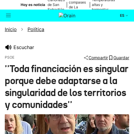
compases
|
|
Hoy es noticia
de San
altas y
de La
Sebastián
tormentas
Blanca
ES
Inicio
Política
Actualidad
Buscador
Política
Escuchar
PSOE
Compartir
Guardar
Cultura
''Toda financiación es singular
porque debe adaptarse a la
Ikusmiran
singularidad de los territorios
Eguraldia
y comunidades''