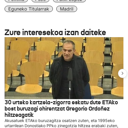
Eguneko Titularrak
Madril
Zure interesekoa izan daiteke
30 urteko kartzela-zigorra eskatu dute ETAko
bost buruzagi ohirentzat Gregorio Ordoñez
hiltzeagatik
Akusatuek ETAko buruzagitza osatzen zuten, eta 1995eko
urtarrilean Donostiako PPko zinegotzia hiltzea erabaki zuten,