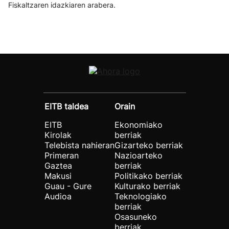
Fiskaltzaren idazkiaren arabera.
EITB taldea
Orain
EITB
Ekonomiako
Kirolak
berriak
Telebista nahieran
Gizarteko berriak
Primeran
Nazioarteko
Gaztea
berriak
Makusi
Politikako berriak
Guau - Gure
Kulturako berriak
Audioa
Teknologiako
berriak
Osasuneko
berriak