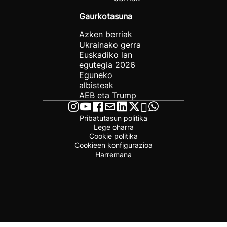
Gaurkotasuna
Azken berriak
Ukrainako gerra
Euskadiko lan
egutegia 2026
Eguneko
albisteak
AEB eta Trump
Pribatutasun politika
Lege oharra
Cookie politika
Cookieen konfigurazioa
Harremana