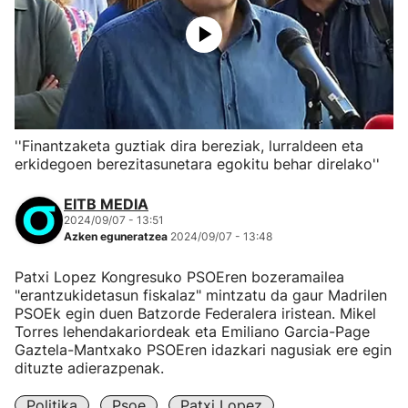
''Finantzaketa guztiak dira bereziak, lurraldeen eta
erkidegoen berezitasunetara egokitu behar direlako''
EITB MEDIA
2024/09/07 - 13:51
Azken eguneratzea
2024/09/07 - 13:48
Patxi Lopez Kongresuko PSOEren bozeramailea
"erantzukidetasun fiskalaz" mintzatu da gaur Madrilen
PSOEk egin duen Batzorde Federalera iristean. Mikel
Torres lehendakariordeak eta Emiliano Garcia-Page
Gaztela-Mantxako PSOEren idazkari nagusiak ere egin
dituzte adierazpenak.
Politika
Psoe
Patxi Lopez