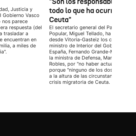
"Son los responsables de
dad, Justicia y
todo lo que ha ocurrido en
l Gobierno Vasco
Ceuta"
o nos parece
era respuesta (del
El secretario general del Partido
 trasladar a
Popular, Miguel Tellado, ha exigido
e encuentran en
desde Vitoria-Gasteiz los ceses del
ilia, a miles de
ministro de Interior del Gobierno de
a".
España, Fernando Grande-Marlaska, 
la ministra de Defensa, Margarita
Robles, por "no haber actuado" y
porque "ninguno de los dos ha estad
a la altura de las circunstancias" ante 
crisis migratoria de Ceuta.