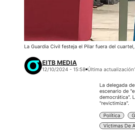
La Guardia Civil festeja el Pilar fuera del cuarte
EITB MEDIA
12/10/2024 - 15:58
Última actualización
La delegada del
escenario de "
democrática". L
"revictimiza".
Política
G
Víctimas De A