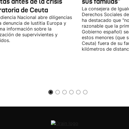
tas antes de la crisis
sus familias"
ratoria de Ceuta
La consejera de Igual
Derechos Sociales de
diencia Nacional abre diligencias
ha destacado que "n
la denuncia de Iustitia Europa y
razonable que la prim
ma información sobre la
Gobierno español) sea
ización de supervivientes y
estos menores (que s
idos.
Ceuta) fuera de su fam
kilómetros de distanci