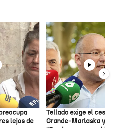
 preocupa
Tellado exige el cese de
es lejos de
Grande-Marlaska y Robles