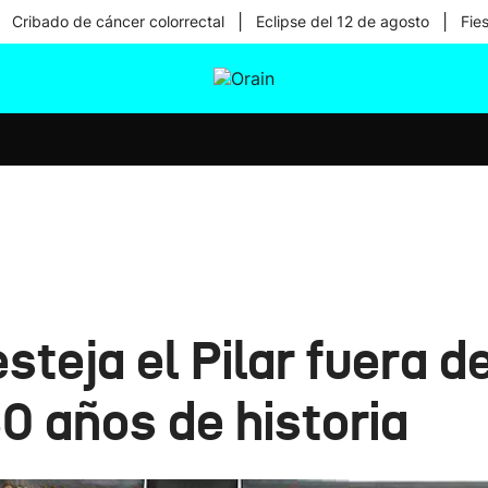
|
|
Cribado de cáncer colorrectal
Eclipse del 12 de agosto
Fie
tura
Ikusmiran
Egural
Salud
Tecnología
esteja el Pilar fuera d
0 años de historia