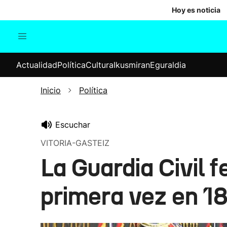
Hoy es noticia
Actualidad
Política
Cul
Actualidad
Política
Cultura
Ikusmiran
Eguraldia
Sociedad
Elecciones
Economía
Inicio
Política
Internacional
Escuchar
VITORIA-GASTEIZ
La Guardia Civil f
primera vez en 18