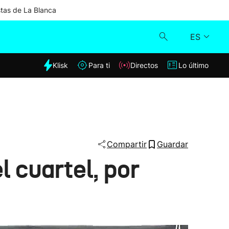
stas de La Blanca
ES
dia
Klisk
Para ti
Directos
Lo último
Klisk
Directos
Para ti
Compartir
Guardar
el cuartel, por
Lo último