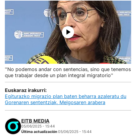
''No podemos andar con sentencias, sino que tenemos
que trabajar desde un plan integral migratorio''
Euskaraz irakurri:
Egiturazko migrazio plan baten beharra azaleratu du
Gorenaren sententziak, Melgosaren arabera
EITB MEDIA
05/06/2025 - 15:44
Última actualización
05/06/2025 - 15:44