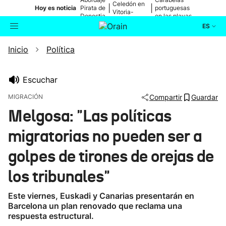
Celedón en
|
|
Hoy es noticia
Pirata de
portuguesas
Vitoria-
Donostia
en las playas
Gasteiz
ES
Inicio
Política
Actualidad
Buscador
Política
Escuchar
MIGRACIÓN
Compartir
Guardar
Cultura
Melgosa: "Las políticas
migratorias no pueden ser a
Ikusmiran
golpes de tirones de orejas de
Eguraldia
los tribunales"
Este viernes, Euskadi y Canarias presentarán en
Barcelona un plan renovado que reclama una
respuesta estructural.