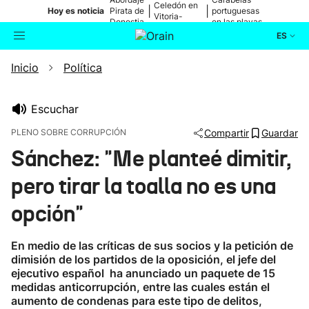
Celedón en
|
|
Hoy es noticia
Pirata de
portuguesas
Vitoria-
Donostia
en las playas
Gasteiz
ES
Inicio
Política
Actualidad
Buscador
Política
Escuchar
PLENO SOBRE CORRUPCIÓN
Compartir
Guardar
Cultura
Sánchez: "Me planteé dimitir,
pero tirar la toalla no es una
Ikusmiran
opción"
Eguraldia
En medio de las críticas de sus socios y la petición de
dimisión de los partidos de la oposición, el jefe del
ejecutivo español ha anunciado un paquete de 15
medidas anticorrupción, entre las cuales están el
aumento de condenas para este tipo de delitos,