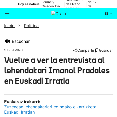
Edurne y
del 12
|
|
Hoy es noticia
de Elkano
Celedón Txiki,
de
en Getaria
en directo
agosto
ES
Inicio
Política
Actualidad
Buscador
Política
Escuchar
STREAMING
Compartir
Guardar
Cultura
Vuelve a ver la entrevista al
lehendakari Imanol Pradales
Ikusmiran
en Euskadi Irratia
Eguraldia
Euskaraz irakurri:
Zuzenean lehendakariari egindako elkarrizketa
Euskadi Irratian