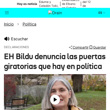
Edurne y
del 12
|
|
Hoy es noticia
de Elkano
Celedón Txiki,
de
en Getaria
en directo
agosto
ES
Inicio
Política
Actualidad
Buscador
Política
Escuchar
DECLARACIONES
Compartir
Guardar
Cultura
EH Bildu denuncia las puertas
giratorias que hay en política
Ikusmiran
Eguraldia