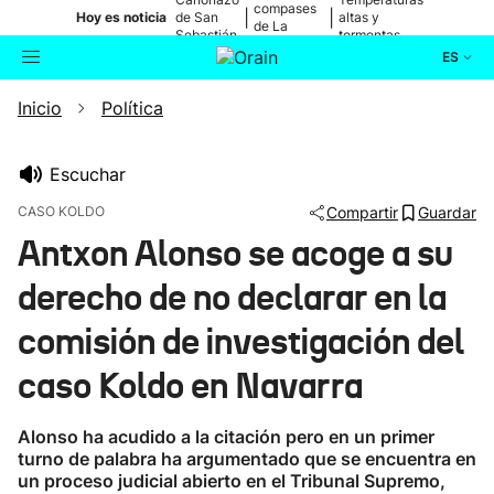
compases
|
|
Hoy es noticia
de San
altas y
de La
Sebastián
tormentas
Blanca
ES
Inicio
Política
Actualidad
Buscador
Política
Escuchar
CASO KOLDO
Compartir
Guardar
Cultura
Antxon Alonso se acoge a su
derecho de no declarar en la
Ikusmiran
comisión de investigación del
Eguraldia
caso Koldo en Navarra
Alonso ha acudido a la citación pero en un primer
turno de palabra ha argumentado que se encuentra en
un proceso judicial abierto en el Tribunal Supremo,