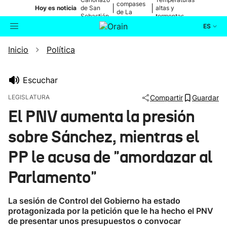
compases
|
|
Hoy es noticia
de San
altas y
de La
Sebastián
tormentas
Blanca
ES
Inicio
Política
Actualidad
Buscador
Política
Escuchar
LEGISLATURA
Compartir
Guardar
Cultura
El PNV aumenta la presión
sobre Sánchez, mientras el
Ikusmiran
PP le acusa de "amordazar al
Eguraldia
Parlamento"
La sesión de Control del Gobierno ha estado
protagonizada por la petición que le ha hecho el PNV
de presentar unos presupuestos o convocar