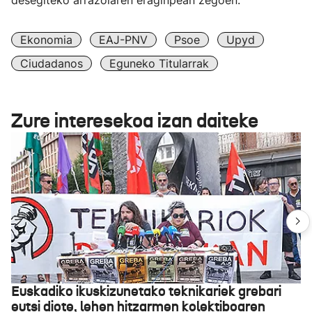
desegiteko arrazoiaren eraginpean zegoen.
Ekonomia
EAJ-PNV
Psoe
Upyd
Ciudadanos
Eguneko Titularrak
Zure interesekoa izan daiteke
Euskadiko ikuskizunetako teknikariek grebari
eutsi diote, lehen hitzarmen kolektiboaren