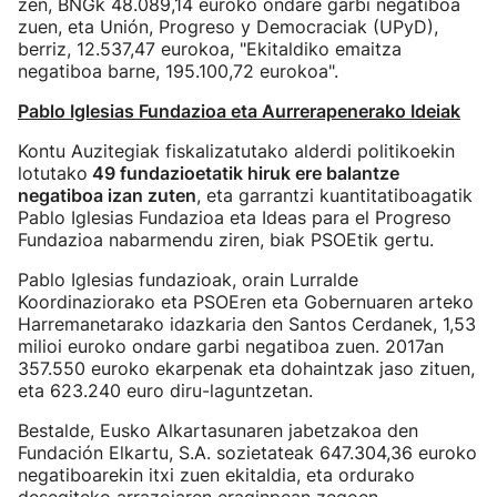
zen, BNGk 48.089,14 euroko ondare garbi negatiboa
zuen, eta Unión, Progreso y Democraciak (UPyD),
berriz, 12.537,47 eurokoa, "Ekitaldiko emaitza
negatiboa barne, 195.100,72 eurokoa".
Pablo Iglesias Fundazioa eta Aurrerapenerako Ideiak
Kontu Auzitegiak fiskalizatutako alderdi politikoekin
lotutako
49 fundazioetatik hiruk ere balantze
negatiboa izan zuten
, eta garrantzi kuantitatiboagatik
Pablo Iglesias Fundazioa eta Ideas para el Progreso
Fundazioa nabarmendu ziren, biak PSOEtik gertu.
Pablo Iglesias fundazioak, orain Lurralde
Koordinaziorako eta PSOEren eta Gobernuaren arteko
Harremanetarako idazkaria den Santos Cerdanek, 1,53
milioi euroko ondare garbi negatiboa zuen. 2017an
357.550 euroko ekarpenak eta dohaintzak jaso zituen,
eta 623.240 euro diru-laguntzetan.
Bestalde, Eusko Alkartasunaren jabetzakoa den
Fundación Elkartu, S.A. sozietateak 647.304,36 euroko
negatiboarekin itxi zuen ekitaldia, eta ordurako