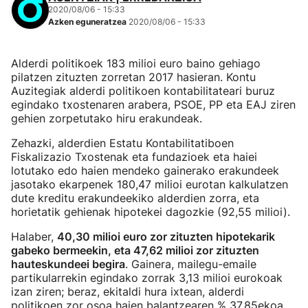
2020/08/06 - 15:33
Azken eguneratzea
2020/08/06 - 15:33
Alderdi politikoek 183 milioi euro baino gehiago
pilatzen zituzten zorretan 2017 hasieran. Kontu
Auzitegiak alderdi politikoen kontabilitateari buruz
egindako txostenaren arabera, PSOE, PP eta EAJ ziren
gehien zorpetutako hiru erakundeak.
Zehazki, alderdien Estatu Kontabilitatiboen
Fiskalizazio Txostenak eta fundazioek eta haiei
lotutako edo haien mendeko gainerako erakundeek
jasotako ekarpenek 180,47 milioi eurotan kalkulatzen
dute kreditu erakundeekiko alderdien zorra, eta
horietatik gehienak hipotekei dagozkie (92,55 milioi).
Halaber,
40,30 milioi euro zor zituzten hipotekarik
gabeko bermeekin, eta 47,62 milioi zor zituzten
hauteskundeei begira
. Gainera, mailegu-emaile
partikularrekin egindako zorrak 3,13 milioi eurokoak
izan ziren; beraz, ekitaldi hura ixtean, alderdi
politikoen zor osoa haien balantzearen % 37,85ekoa