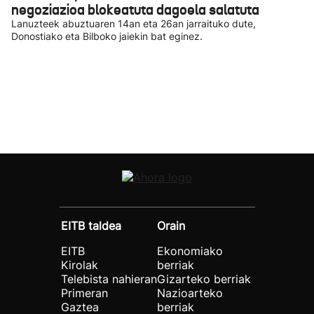
negoziazioa blokeatuta dagoela salatuta
Lanuzteek abuztuaren 14an eta 26an jarraituko dute,
Donostiako eta Bilboko jaiekin bat eginez.
EITB taldea
Orain
EITB
Ekonomiako
Kirolak
berriak
Telebista nahieran
Gizarteko berriak
Primeran
Nazioarteko
Gaztea
berriak