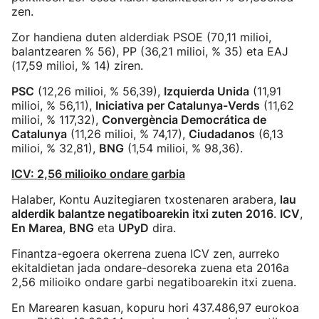
zen.
Zor handiena duten alderdiak PSOE (70,11 milioi,
balantzearen % 56), PP (36,21 milioi, % 35) eta EAJ
(17,59 milioi, % 14) ziren.
PSC
(12,26 milioi, % 56,39),
Izquierda Unida
(11,91
milioi, % 56,11),
Iniciativa per Catalunya-Verds
(11,62
milioi, % 117,32),
Convergència Democrática de
Catalunya
(11,26 milioi, % 74,17),
Ciudadanos
(6,13
milioi, % 32,81),
BNG
(1,54 milioi, % 98,36).
ICV: 2,56 milioiko ondare garbia
Halaber, Kontu Auzitegiaren txostenaren arabera,
lau
alderdik balantze negatiboarekin itxi zuten 2016
.
ICV
,
En Marea
,
BNG
eta
UPyD
dira.
Finantza-egoera okerrena zuena ICV zen, aurreko
ekitaldietan jada ondare-desoreka zuena eta 2016a
2,56 milioiko ondare garbi negatiboarekin itxi zuena.
En Marearen kasuan, kopuru hori 437.486,97 eurokoa