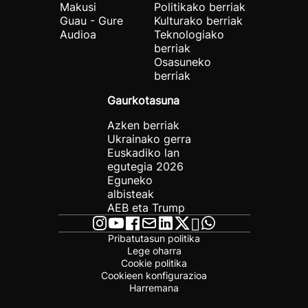
Makusi
Politikako berriak
Guau - Gure
Kulturako berriak
Audioa
Teknologiako
berriak
Osasuneko
berriak
Gaurkotasuna
Azken berriak
Ukrainako gerra
Euskadiko lan
egutegia 2026
Eguneko
albisteak
AEB eta Trump
Pribatutasun politika
Lege oharra
Cookie politika
Cookieen konfigurazioa
Harremana