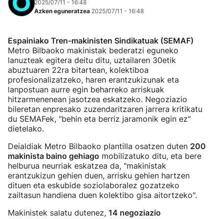
2025/07/11 - 16:48
Azken eguneratzea
2025/07/11 - 16:48
Espainiako Tren-makinisten Sindikatuak (SEMAF)
Metro Bilbaoko makinistak bederatzi eguneko
lanuzteak egitera deitu ditu, uztailaren 30etik
abuztuaren 22ra bitartean, kolektiboa
profesionalizatzeko, haren erantzukizunak eta
lanpostuan aurre egin beharreko arriskuak
hitzarmenenean jasotzea eskatzeko. Negoziazio
bileretan enpresako zuzendaritzaren jarrera kritikatu
du SEMAFek, "behin eta berriz jaramonik egin ez"
dietelako.
Deialdiak Metro Bilbaoko plantilla osatzen duten
200
makinista baino gehiago
mobilizatuko ditu, eta bere
helburua neurriak eskatzea da, "makinistak
erantzukizun gehien duen, arrisku gehien hartzen
dituen eta eskubide soziolaboralez gozatzeko
zailtasun handiena duen kolektibo gisa aitortzeko".
Makinistek salatu dutenez,
14 negoziazio