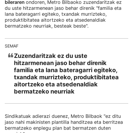
bileraren
ondoren, Metro Bilbaoko zuzendaritzak ez
du uste hitzarmenean jaso behar direnik "familia eta
lana bateragarri egiteko, txandak murrizteko,
produktibitatea aitortzeko eta atsedenaldiak
bermatzeko neurriak, besteak beste".
SEMAF
❝
Zuzendaritzak ez du uste
hitzarmenean jaso behar direnik
familia eta lana bateragarri egiteko,
txandak murrizteko, produktibitatea
aitortzeko eta atsedenaldiak
bermatzeko neurriak
Sindikatuak adierazi duenez, Metro Bilbaok "ez ditu
jaso nahi makinisten plantilla handitzea eta berritzea
bermatzeko enplegu plan bat bermatzen duten