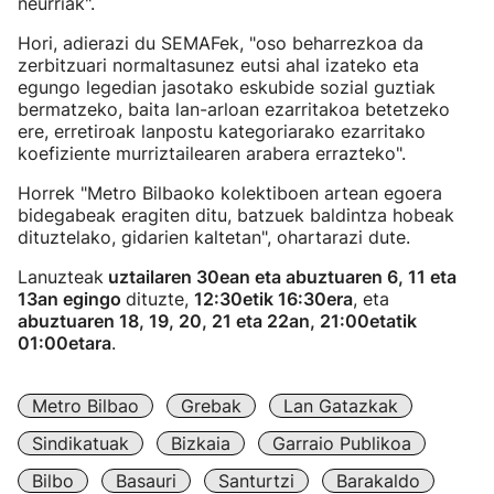
neurriak".
Hori, adierazi du SEMAFek, "oso beharrezkoa da
zerbitzuari normaltasunez eutsi ahal izateko eta
egungo legedian jasotako eskubide sozial guztiak
bermatzeko, baita lan-arloan ezarritakoa betetzeko
ere, erretiroak lanpostu kategoriarako ezarritako
koefiziente murriztailearen arabera errazteko".
Horrek "Metro Bilbaoko kolektiboen artean egoera
bidegabeak eragiten ditu, batzuek baldintza hobeak
dituztelako, gidarien kaltetan", ohartarazi dute.
Lanuzteak
uztailaren 30ean eta abuztuaren 6, 11 eta
13an egingo
dituzte,
12:30etik 16:30era
, eta
abuztuaren 18, 19, 20, 21 eta 22an, 21:00etatik
01:00etara
.
Metro Bilbao
Grebak
Lan Gatazkak
Sindikatuak
Bizkaia
Garraio Publikoa
Bilbo
Basauri
Santurtzi
Barakaldo