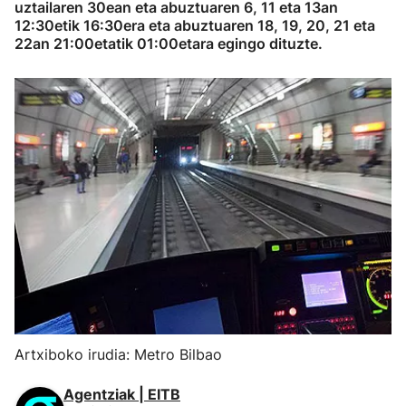
uztailaren 30ean eta abuztuaren 6, 11 eta 13an
12:30etik 16:30era eta abuztuaren 18, 19, 20, 21 eta
22an 21:00etatik 01:00etara egingo dituzte.
Artxiboko irudia: Metro Bilbao
Agentziak | EITB