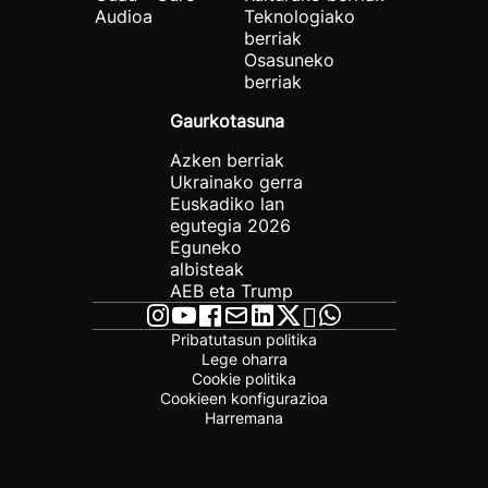
Audioa
Teknologiako
berriak
Osasuneko
berriak
Gaurkotasuna
Azken berriak
Ukrainako gerra
Euskadiko lan
egutegia 2026
Eguneko
albisteak
AEB eta Trump
Pribatutasun politika
Lege oharra
Cookie politika
Cookieen konfigurazioa
Harremana