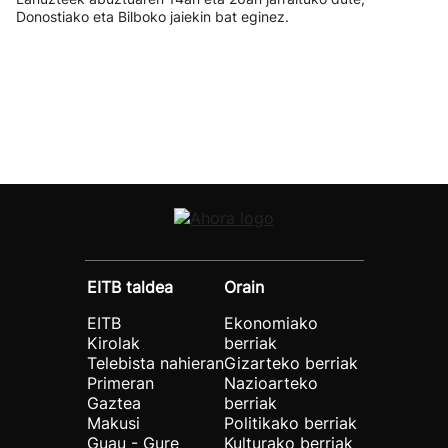
Donostiako eta Bilboko jaiekin bat eginez.
EITB taldea
Orain
EITB
Ekonomiako
Kirolak
berriak
Telebista nahieran
Gizarteko berriak
Primeran
Nazioarteko
Gaztea
berriak
Makusi
Politikako berriak
Guau - Gure
Kulturako berriak