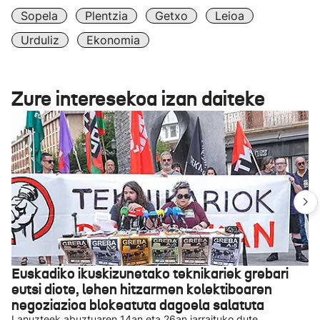
Sopela
Plentzia
Getxo
Leioa
Urduliz
Ekonomia
Zure interesekoa izan daiteke
Euskadiko ikuskizunetako teknikariek grebari
eutsi diote, lehen hitzarmen kolektiboaren
negoziazioa blokeatuta dagoela salatuta
Lanuzteek abuztuaren 14an eta 26an jarraituko dute,